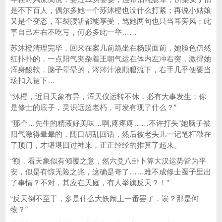
是不下百人，偶尔多她一个苏沐橙也没什么打紧；再说小姑娘
又是个变态，车裂腰斩都能享受，骂她两句也只当耳旁风；此
事自己左右不吃亏，何必多此一举……
苏沐橙清理完毕，回来在案几前跪坐在杨赐面前，她脸色仍然
红扑扑的，一点阳气夹杂着王朝气运在体内左冲右突，激得她
浑身酸软，脑子晕晕的，涔涔汁液顺腿流下，右手几乎便要当
场扣入裙下…
“沐橙，近日天象有异，浑天仪运转不休，必有大事发生；你
是修士的底子，灵识远超老朽，可发有现了什么？”
“那个…先生的精液好美味…啊,疼疼疼……不许打头”她脑子被
阳气激得晕晕的，随口胡乱回话，然后被老头儿一记笔杆敲在
了顶门，才堪堪回过神来，正正经经的推算了起来。
“额，看天象似有倾覆之意，然六爻八卦卜算大汉运势皆为平
安，似是有惊无险之兆，这确是奇了……难不成修士圈子里出
了事情？不对，其应在天庭，有人举旗反天？！”
“反天倒不至于，多是什么大妖闹上一番罢了，诶？那是何
物？”