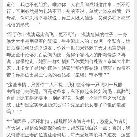
道侣，我也不会阻拦。唯独你二人在凡间成婚这件事，断不可
行，否则必然是为礼法不容；别的不说，单就让道友喊我一声
母妃，你可忍得？要我说，你二人既入仙途，又何必在乎那些
凡俗的形式……”
“至于你带漠漓远走高飞，更不可行！漠漓惫懒的性子，一身
修为大半是用皇室的资源，生生灌出来的；你俩一个私奔，她
日后要如何修炼？道友，你这一世如果还剩了天才地宝傍身，
哪还至于沦落到百恋阁为妓，落得个靠凡人的阳精修炼？再
说，你带她走，她那一群红颜知己你要如何处置？京城大小世
家，几多女子是她的床伴？她家里那位蔡姑娘（蔡琰）你带不
带？你那位出身三仙岛的石姑娘（星瑶）带不带？”
“这些事情，只要你二人不提，我和皇帝睁一只眼闭一只眼，
由得你们去便是。可是这些事，私下做起来轻如鸿毛，真翻到
台面上比五岳还要重！别的不说，你俩一个堂而皇之大张旗
鼓，让却皇室实录里边怎么写？先皇的长女娶了帝俊的遗孀
吗！！”
“世间因果，环环相扣，循规蹈矩者尚有生机，恣意妄为者则
有大祸，越是修为高深的修士，越应该明白这一点；否则，我
又何苦把正妻的位置让给何后，每天受这等凌辱？道友，这些