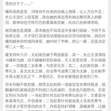
受的日子了……”
曦和虽然是笑，泪珠却不自觉的自颊上滴落，让人万分不忍；
长公主连忙上前安慰，跪在她的身边用衣袖去擦拭美人的眼
泪，眼神却也可怜巴巴的看着南宫婉，向自己的师傅求助。
南宫婉也是感慨，原本她也不知道这许多修行隐秘，亏得于吉
祖师之助，方才误打误撞尝试摆脱合欢宗淫功的影响，因此对
曦和颇有些些感同身受。她纠结了半晌，把心一横，还是决定
帮二人一把……
建安四年六月，太妃南宫婉下两道懿旨，其一，长公主漠漓指
与曦和为婚，但不赐曦和官职身份，不入皇室宗谱，不办请婚
宴，一切都是二女私事，与皇室无关；其二，太妃南宫婉，不
尊礼法，妄允女女之婚，自去尊号连降三级为太姝，位在献帝
生母太嫔王氏之下，并着宗正、宗令依家规处置熬刑三年。
宗令刘鳃不敢怠慢，然而太妃的第一道懿旨实在离经叛道，他
翻遍刘氏家规也想不到借口为其减刑，无奈也只能照办。宗室
女刑分为四等：一等处置针对后妃等有尊位的女子，主要是侍
奉羞辱为主，不伤身体；二等处置针对嫔或美人等虽无尊号，
但是多少受些宠信的女子，内容是轮奸调教，器械凌辱，让她