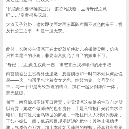
“长陵此次要求确实过分，朕亦难决断，且待母妃之意
吧……”皇帝摇头叹息。
大汉天子刘协，这位即便面对西凉军阵亦面不改色的帝王，提
及长公主之事，却是一脸无奈。
————————————————————————————
此时，长陵公主漠漓正在太妃驾前使劲儿的撒娇卖萌，仿佛一
只摇着尾巴的小狗，非要南宫婉允了自己的婚事不可。
“母妃，儿臣此生仅此一愿，求您答应我和曦和的婚事吧……”
南宫婉被公主雷得外焦里嫩，想要训徒却一时间不知从何处说
起——这一句话里包含着女女之恋、纳妓为妻、金丹娶化
神….每一个都是离经叛道的槽点，加在一起反倒浑然一体，
毫无破绽。
然而，南宫婉却不好开口斥责，毕竟漠漓这姑娘的性取向之所
以有异，她这个做师傅的也有责任，于是只得把目光转向求助
曦和。眼前这只金乌转世的御姐，一改往日大大咧咧的形象，
正如小媳妇一般，低眉顺目规规矩矩的跪坐；其举止沉稳优
雅，气质仪态万方，加上本就如天仙般的样貌，还真颇有些惹