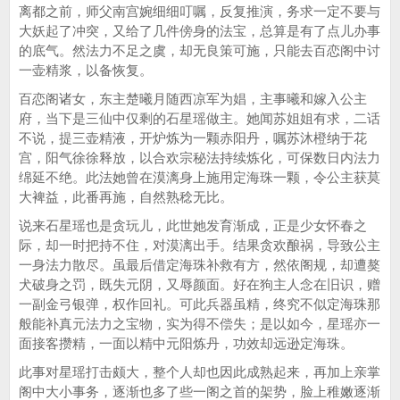
离都之前，师父南宫婉细细叮嘱，反复推演，务求一定不要与
大妖起了冲突，又给了几件傍身的法宝，总算是有了点儿办事
的底气。然法力不足之虞，却无良策可施，只能去百恋阁中讨
一壶精浆，以备恢复。
百恋阁诸女，东主楚曦月随西凉军为娼，主事曦和嫁入公主
府，当下是三仙中仅剩的石星瑶做主。她闻苏姐姐有求，二话
不说，提三壶精液，开炉炼为一颗赤阳丹，嘱苏沐橙纳于花
宫，阳气徐徐释放，以合欢宗秘法持续炼化，可保数日内法力
绵延不绝。此法她曾在漠漓身上施用定海珠一颗，令公主获莫
大裨益，此番再施，自然熟稔无比。
说来石星瑶也是贪玩儿，此世她发育渐成，正是少女怀春之
际，却一时把持不住，对漠漓出手。结果贪欢酿祸，导致公主
一身法力散尽。虽最后借定海珠补救有方，然依阁规，却遭獒
犬破身之罚，既失元阴，又辱颜面。好在狗主人念在旧识，赠
一副金弓银弹，权作回礼。可此兵器虽精，终究不似定海珠那
般能补真元法力之宝物，实为得不偿失；是以如今，星瑶亦一
面接客攒精，一面以精中元阳炼丹，功效却远逊定海珠。
此事对星瑶打击颇大，整个人却也因此成熟起来，再加上亲掌
阁中大小事务，逐渐也多了些一阁之首的架势，脸上稚嫩逐渐