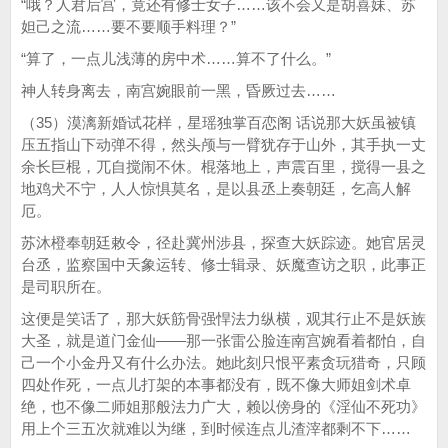
“哦？人君后宫，竟还有修士女子……该不会又是胡喜妹、苏
妲己之流……要不要顺手料理？”
“算了，一点儿浅薄的房中术……算不了什么。”
神人转身离去，南宫婉眼前一黑，昏厥过去……
（35）漠漓新婚试花样，星瑶独掌百恋阁 话说那大妖虽被镇
压五指山下动弹不得，然头颅与一臂犹存于山外，其手执一丈
余长巨棍，兀自搅闹不休。棍落地上，声震百里，搅得一县之
地鸡犬不宁，人人惊惧莫名，是以县丞上奏朝廷，乞高人解
厄。
苏沐橙奉朝廷敕令，径赴冀州涉县，探查大妖踪迹。她官居灵
台丞，监察国中天象运转、修士辑录、妖魔查访之职，此事正
是司职所在。
这便是笑话了，那大妖筋骨强悍法力纵横，观其行止不是妖族
大圣，就是道门金仙——那一张雷公脸连南宫婉看着都怕，自
己一个小金丹又有什么办法。她此刻只恨平素贪玩猎奇，只顾
四处作死，一点儿打架的本事都没有，既不像大师姐剑术卓
绝，也不像二师姐那般法力广大，赖以傍身的《淫仙不死功》
用上个三五次就难以为继，到时候连点儿渣滓都剩不下……