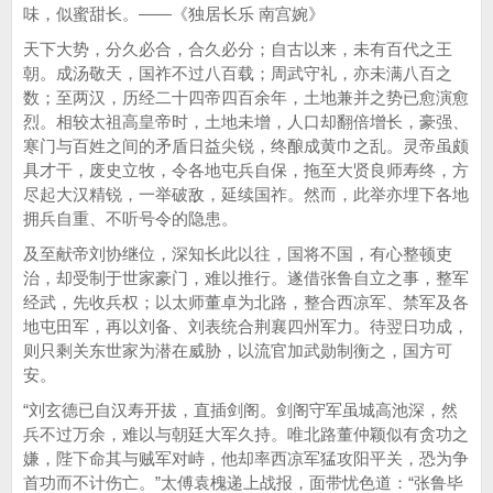
味，似蜜甜长。——《独居长乐 南宫婉》
天下大势，分久必合，合久必分；自古以来，未有百代之王
朝。成汤敬天，国祚不过八百载；周武守礼，亦未满八百之
数；至两汉，历经二十四帝四百余年，土地兼并之势已愈演愈
烈。相较太祖高皇帝时，土地未增，人口却翻倍增长，豪强、
寒门与百姓之间的矛盾日益尖锐，终酿成黄巾之乱。灵帝虽颇
具才干，废史立牧，令各地屯兵自保，拖至大贤良师寿终，方
尽起大汉精锐，一举破敌，延续国祚。然而，此举亦埋下各地
拥兵自重、不听号令的隐患。
及至献帝刘协继位，深知长此以往，国将不国，有心整顿吏
治，却受制于世家豪门，难以推行。遂借张鲁自立之事，整军
经武，先收兵权；以太师董卓为北路，整合西凉军、禁军及各
地屯田军，再以刘备、刘表统合荆襄四州军力。待翌日功成，
则只剩关东世家为潜在威胁，以流官加武勋制衡之，国方可
安。
“刘玄德已自汉寿开拔，直插剑阁。剑阁守军虽城高池深，然
兵不过万余，难以与朝廷大军久持。唯北路董仲颖似有贪功之
嫌，陛下命其与贼军对峙，他却率西凉军猛攻阳平关，恐为争
首功而不计伤亡。”太傅袁槐递上战报，面带忧色道：“张鲁毕