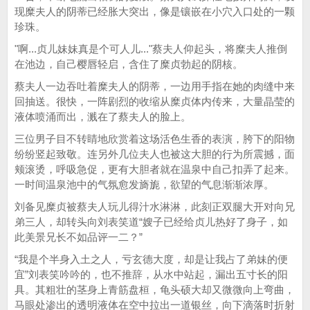
现糜夫人的阴蒂已经胀大突出，像是镶嵌在小穴入口处的一颗
珍珠。
"啊...贞儿妹妹真是个可人儿..."蔡夫人仰起头，将糜夫人推倒
在池边，自己樱唇轻启，含住了糜贞勃起的阴核。
蔡夫人一边吞吐着糜夫人的阴蒂，一边用手指在她的肉缝中来
回抽送。很快，一阵剧烈的收缩从糜贞体内传来，大量晶莹的
液体喷涌而出，溅在了蔡夫人的脸上。
三位男子目不转睛地欣赏着这场活色生香的表演，胯下的阳物
纷纷竖起致敬。连另外几位夫人也被这大胆的行为所震撼，面
颊滚烫，呼吸急促，更有大胆者就在温泉中自己扣弄了起来。
一时间温泉池中的气氛愈发旖旎，欲望的气息渐渐浓厚。
刘备见糜贞被蔡夫人玩儿得汁水淋淋，此刻正双腿大开对向兄
弟三人，却转头向刘表笑道“嫂子已经给贞儿热好了身子，如
此美景兄长不如品评一二？”
“我是个半身入土之人，亏玄德大度，却是让我占了弟妹的便
宜”刘表笑吟吟的，也不推辞，从水中站起，漏出五寸长的阳
具。其粗壮的茎身上青筋盘桓，龟头硕大却又微微向上弯曲，
马眼处渗出的透明液体在空中拉出一道银丝，向下滴落时折射