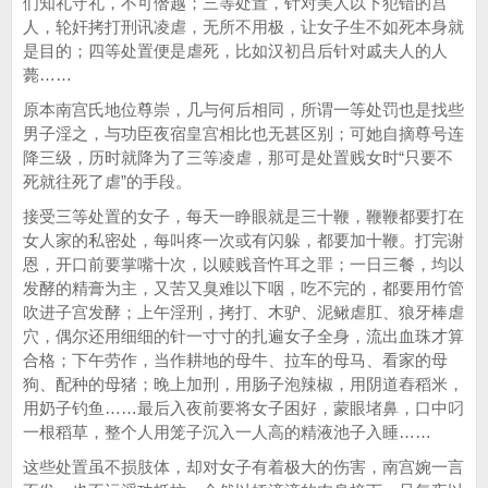
们知礼守礼，不可僭越；三等处置，针对美人以下犯错的宫
人，轮奸拷打刑讯凌虐，无所不用极，让女子生不如死本身就
是目的；四等处置便是虐死，比如汉初吕后针对戚夫人的人
薨……
原本南宫氏地位尊崇，几与何后相同，所谓一等处罚也是找些
男子淫之，与功臣夜宿皇宫相比也无甚区别；可她自摘尊号连
降三级，历时就降为了三等凌虐，那可是处置贱女时“只要不
死就往死了虐”的手段。
接受三等处置的女子，每天一睁眼就是三十鞭，鞭鞭都要打在
女人家的私密处，每叫疼一次或有闪躲，都要加十鞭。打完谢
恩，开口前要掌嘴十次，以赎贱音忤耳之罪；一日三餐，均以
发酵的精膏为主，又苦又臭难以下咽，吃不完的，都要用竹管
吹进子宫发酵；上午淫刑，拷打、木驴、泥鳅虐肛、狼牙棒虐
穴，偶尔还用细细的针一寸寸的扎遍女子全身，流出血珠才算
合格；下午劳作，当作耕地的母牛、拉车的母马、看家的母
狗、配种的母猪；晚上加刑，用肠子泡辣椒，用阴道舂稻米，
用奶子钓鱼……最后入夜前要将女子困好，蒙眼堵鼻，口中叼
一根稻草，整个人用笼子沉入一人高的精液池子入睡……
这些处置虽不损肢体，却对女子有着极大的伤害，南宫婉一言