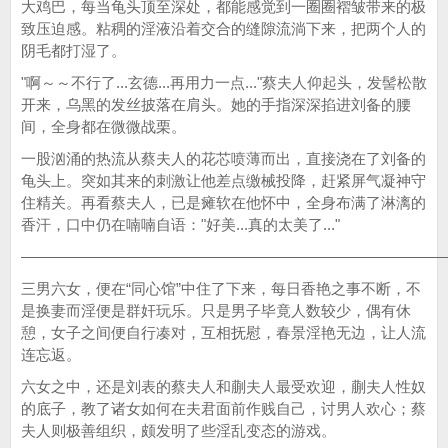
大鸡巴，每当龟头顶至深处，都能感觉到一圈圈褶皱带来的极
致压迫感。粘稠的淫液沿着交合的缝隙流淌下来，把两个人的
阴毛都打湿了。
"啊～～不行了...玄德...再用力一点..."蔡夫人仰起头，发髻松散
开来，乌黑的发丝披落在肩头。她的手指深深掐进刘备的腰
间，全身都在微微战栗。
一股汹涌的热流从蔡夫人的花芯喷薄而出，直接浇在了刘备的
龟头上。突如其来的刺激让他差点缴械投降，赶紧屏气凝神守
住精关。再看蔡夫人，已是瘫软在他怀中，全身布满了淋漓的
香汗，口中仍在喃喃自语："好美...真的太美了..."
————————————————————————————
三男六女，便在“同心馆”中住了下来，每日香艳之事不断，不
是换妻而淫便是群奸玩乐。只是男子毕竟人数较少，偶有休
憩，女子之间便自行凑对，互相抚慰，春景淫艳无边，让人流
连忘返。
六女之中，还是刘表的蔡夫人和蒯夫人最受欢迎，蒯夫人性奴
的底子，教了诸女如何在夫君面前作贱自己，讨男人欢心；蔡
夫人则极善组织，颇发明了些淫乱变态的游戏。