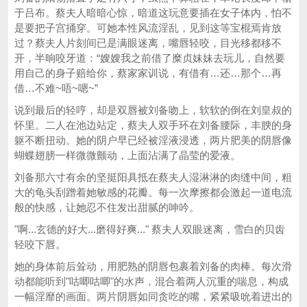
于吕布。蔡夫人暗暗心惊，暗道这玩意要插在女子体内，怕不
是要把子宫捅穿。可她本性风流淫乱，见到这等宝棍焉肯放
过？蔡夫人片刻间已是满眼迷离，嘴唇轻咬，目光移都移不
开，半晌咬牙道：“嫂嫂我之前借了糜贞妹妹去玩儿，自然要
用自己的身子赔给你，蔡家家训说，有借有…还…那个…再
借…不难~唔~嗯~”
说到最后的轻哼，却是双唇被刘备吻上，软软的倒在刘皇叔的
怀里。二人在池边站定，蔡夫人双手环在刘备腰际，丰腴的身
躯不断扭动。她的阴户早已经被淫液浸透，两片肥美的阴唇像
蝴蝶翅膀一样微微颤动，上面沾满了晶莹的爱液。
刘备那六寸有余的坚挺阳具抵在蔡夫人湿淋淋的肉缝中间，粗
大的龟头刮蹭着她敏感的花瓣。每一次摩擦都会激起一道电流
般的快感，让她忍不住发出甜腻的呻吟。
"啊...玄德的好大...磨得好爽..." 蔡夫人双眼迷离，雪白的贝齿
轻咬下唇。
她的身体前后耸动，用肥熟的阴唇包裹着刘备的肉棒。每次滑
动都能听到"咕唧咕唧"的水声，混合着两人沉重的喘息，构成
一幅淫靡的画面。两片阴唇如同贪吃的嘴，紧紧吸吮着进出的