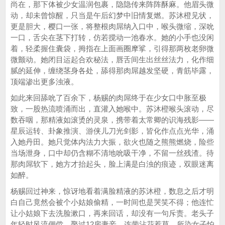
尚在，那下体被少女温润包裹，隐隐传来阵阵酥麻。他眉头微
动，却未曾惊醒，只当是午后幻梦中旧情复燃。苏沐橙见状，
更是胆大，樱口一张，将整根肉屌纳入口中，喉头微缩，深吮
一口，舌尖在茎下打转，仿若搅动一池春水。她的小手也没闲
着，轻柔握住囊袋，拇指在上面画圈摩挲，引得那两枚老卵微
微颤动。她闭目运起合欢秘法，唇舌间生出丝丝法力，化作细
腻的延伸，缠绕茎身各处，舔得那肉屌越发坚硬，青筋毕露，
顶端渗出更多浊液。
如此来回舔吮了百余下，杨赐的肉屌终于在少女口中胀至极
致，一股热流喷涌而出，直灌入她喉中。苏沐橙喉头滚动，尽
数吞咽，那精液如滚烫的灵泉，携带着太常卿的识海残影——
星辰运转、卦象推演、游侠儿刀光剑影，皆化作点点光华，涌
入她丹田。她只觉体内法力大振，欲火也随之熊熊燃烧，险些
当场泄身，口中却仍含糊不清地吮吸干净，不留一丝残渣。待
那肉屌软下，她方才抬起头，脸上满是白浊的痕迹，双眼迷离
如醉。
杨赐回过神来，惊讶地看着满脸精液的苏沐橙，数息之后才明
白自己竟然会被个小姑娘偷精，一时间也是哭笑不得；他连忙
让小姑娘下去洗脸漱口，再来回话，却没有一句斥责。老头子
年轻时风流倜傥，娶过12房妻妾，连带沾花惹草，所染女子怕