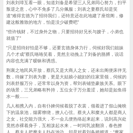
刘表刘璋互看一眼，知道刘备是希望三人兄弟同心努力，扫平
叛逆之意，心中不免多了几分佩服；刘表之妻蔡氏却是笑
道“难得玄德为了招待我们，还特意还在此地建了座馆阁，修
建这般雅致的地方，怕是没少破费吧”
“些许钱财，不过身外之物，只要招待好兄长与嫂子，小弟也
就值了”
“只是招待好怕是不够，还要玄德身体力行，伺候好我们姐妹
几个才成”蔡氏咯咯笑着，竟然主动挽上了刘备的胳膊，说话
内容也充满了暧昧和诱惑。
荆襄之地民风开放，蔡氏又是大商人之女，还未出阁便床伴无
数，待嫁了刘表为妻，更是大姑娘小媳妇的往家里领，伺候的
刘表舒服万分，还常常以身为资，帮刘表铺垫豪族关系。眼下
的场景，三兄弟略有矜持，五位女子万分羞涩，她却是如鱼得
水一般……
几人相携入内，自有仆婢伺候着脱了衣裳，领着进了假山掩映
下的温泉池，烟雾缭绕，撩人心弦。蔡夫人和糜夫人都是商人
之女，社交能力强大，不一会儿便热络起来起来，说到高兴处
竟然赤裸着身子，互相泼起水来，一时间乳波翻浪，春色撩
人。蔡夫人把糜夫人扑在池边，却是对着刘备娇媚道：“糜家