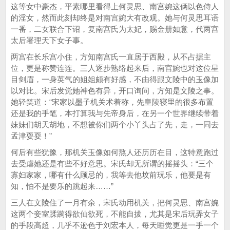
这等女中豪杰，平素哪里看得上何灵思、南宫婉这俩以色侍人
的淫女，然而此刻却终是对南宫婉大有改观。她与何灵思耳语
一番，二女联合下诏，复南宫氏为太妃，赐金册如意，代两宫
太后署理天下女子事。
两宫在长乐宫小住，方知南宫氏一直居于西殿，从不占据主
位，更是称赞连连。三人逐步熟络起来后，南宫婉也对这位星
目剑眉，一身英气的姐姐颇有好感，不由得跟文陵中的玉像加
以对比。宋后发觉她神色有异，开口询问，方知是文陵之事。
她轻笑道：“宋家以墨子机关术着称，先皇陵寝里的很多布置
还是我的手笔，本打算我与先帝身后，在另一个世界继续带着
妹妹们胡天胡地，不想被你们两个小丫头占了先，走，一同去
孟津耍耍！”
何后有些犹豫，那机关玉像如何熬人还历历在目，这特意跑过
去受虐她还是有些不好意思。宋氏却无所谓的摇摇头：“三个
寡妇家家，哪有什么顾忌的，我等去他坟前玩乐，他要是有
知，怕不是要乐的跳起来……”
三人在文陵住了一月有余，宋氏动用机关，把何灵思、南宫婉
这两个妾室蹂躏得欲仙欲死，不能自拔，尤其是宋后玩弄女子
的手段高超，几乎不逊色于刘宏本人，每天睡觉更是一手一个