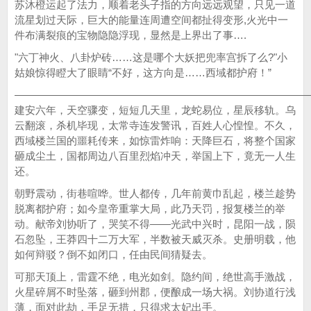
苏沐橙运起了法力，顺着老头子指的方向远远观望，只见一道
流星划过天际，巨大的能量连周遭空间都扯得变形,火光中一
件布满裂痕的宝物隐隐浮现，显然是上界出了事….
"六丁神火、八卦炉砖……这是哪个大妖把兜率宫拆了么?"小
姑娘惊得瞪大了眼睛“不好，这方向是……西域都护府！”
————————————————————————————
建安六年，天空骤变，短短几天里，龙蛇易位，星辰移轨。乌
云翻滚，杀机毕现，太常寺连发警讯，百姓人心惶惶。不久，
西域楼兰国的噩耗传来，如惊雷炸响：天降巨石，将整个国家
砸成尘土，国都周边八百里烈焰冲天，举国上下，竟无一人生
还。
朝野震动，街巷喧哗。世人都传，几年前黄巾乱起，楼兰趁势
脱离都护府；如今皇帝重掌大局，此乃天罚，报复楼兰的举
动。献帝刘协听了，哭笑不得——光武中兴时，昆阳一战，陨
石忽坠，王莽四十二万大军，半数被天威灭杀。史册明载，他
如何辩驳？倒不如闭口，任由民间猜疑去。
可那天顶上，雷霆不绝，电光如剑。隐约间，绝世高手激战，
火星碎屑不时坠落，砸到州郡，便酿成一场大祸。刘协道行浅
薄，面对此劫，手足无措，只得求太妃出手。