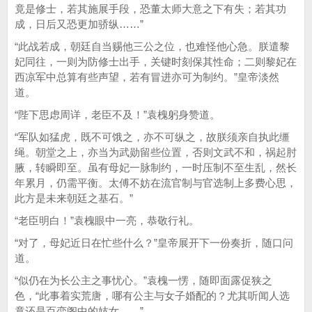
竟是修士，若其施展手段，恐董太师大意之下有失；若其功
成，日后又恐更加骄纵……”
“此战若成，朝廷自当赐他三公之位，也难怪他心急。朕遣黎
妃同往，一则为防修士出手，关键时刻保其性命；二则黎妃在
西凉军中总算有些声望，若有冒进亦可为制约。”皇帝淡然
道。
“陛下思虑周详，老臣不及！”袁槐躬身赞道。
“军队如猛虎，既不可饿之，亦不可纵之，故朕须亲自执此缰
绳。朝堂之上，亦当为武勋留些位置，否则文武不和，祸起肘
腋，转瞬即至。虽有母妃一脉制约，一时压制不至生乱，然长
年累月，仍需平衡。太傅不妨在流官制与官选制上多费心思，
此方是未来朝廷之基石。”
“老臣明白！”袁槐眼中一亮，恭敬行礼。
“对了，母妃近日在忙些什么？”皇帝展开下一份奏折，随口问
道。
“似仍在为长公主之事忧心。”袁槐一愣，随即面露促狭之
色，“此事着实荒唐，哪有公主与女子婚配的？尤其听闻人选
竟还是百恋阁中的妓女……”