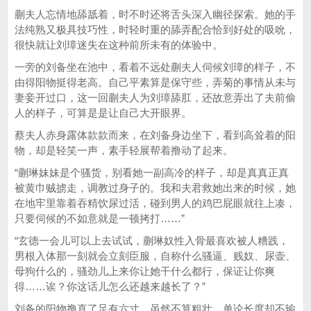
蒯夫人忘情地舔舐着，时不时还将舌头深入幽径探索。她的手
法纯熟又极具技巧性，时轻时重的舔弄配合恰到好处的吸吮，
很快就让刘璋迷失在这种前所未有的体验中。
一旁的刘备坐在池中，看着不远处蒯夫人伺候刘璋的样子，不
由得阳物挺得老高。自己平素算是保守些，弄菊的事情从未与
妻妾开过口，这一回蒯夫人为刘璋舔肛，还故意弄出了夫前偷
人的样子，可算是是让自己大开眼界。
蔡夫人赤身露体款款而来，在刘备身边坐下，看到高耸着的阳
物，却是轻笑一声，素手轻展帮着撸动了起来。
“蒯琳妹妹是个骚货，别看她一副高冷的样子，却是真真正真
被黄巾贼掳走，调教过身子的。我和夫君救她出来的时候，她
在地牢里靠着吞精饮尿过活，碰到男人的鸡巴屁眼就往上凑，
只要伺候的不如意就是一顿拷打……”
“玄德一会儿可以上去试试，蒯琳奴性入骨最喜欢被人糟践，
男根入体那一刻就会立刻臣服，自称什么骚逼、贱奴、尿壶、
母狗什么的，骚劲儿上来你让她干什么都行，保证让你爽
得……诶？你这话儿怎么还越来越长了？”
刘备的阳物撸直了足有六寸，虽然不算粗壮，单论长度却不输