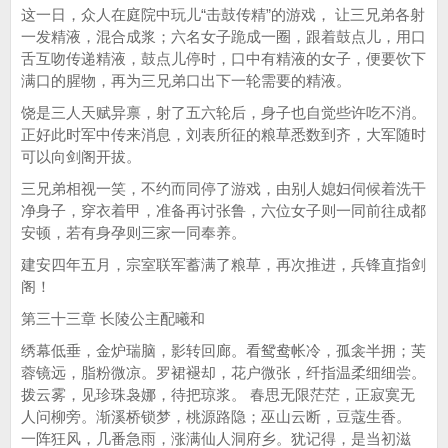
这一日，众人在庭院中玩儿“击鼓传精”的游戏， 让三兄弟各射
一发精液，混合成浆；六名女子跪成一圈，跟着鼓点儿，用口
舌互吻传递精液，鼓点儿停时，口中有精液的女子，便要饮下
满口的腥物，再为三兄弟口出下一轮需要的精液。
饶是三人天赋异禀，射了五六轮后，身子也自觉些许吃不消。
正好此时军中传来消息，刘表所征的粮草悉数到齐，大军随时
可以向剑阁开拔。
三兄弟相视一笑，不约而同停了游戏，由别人媳妇伺候着洗干
净身子，穿衣着甲，准备再讨张鲁，六位女子则一同前往成都
安顿，若有身孕则三家一同奉养。
建安四年五月，宗室联军蓄满了粮草，再次推进，兵锋直指剑
阁！
第三十三章 长陵公主配曦和
绣幕低垂，金炉瑞脑，影转回廊。看鸳鸯帐冷，孤衾半拥；芙
蓉镜远，脂粉微凉。罗裙褪却，花户微张，纤指温柔细细尝。
拨云雾，见珍珠袅娜，待把琼浆。 春思无限茫茫，正寂寞无
人问柳旁。渐溪桥锁梦，桃源路隐；巫山云断，豆蔻生香。
一阵狂风，几番急雨，涨满仙人洞府乡。犹记得，是当初滋