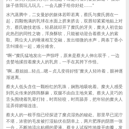
妹子借我玩儿玩儿，一会儿嫂子给你好处……”
水汽蒸腾中，二女曼妙的躯体若即若离，蔡氏与糜氏拥在一
起，四颗饱满的乳球在水面上挤来挤去，双唇却紧紧地贴上对
方。蔡氏吻技老练，轻易就叩开了糜氏的牙关，糜夫人初尝如
此热烈的同性之吻，浑身酥软，只能被动迎合着蔡夫人的索
取。两位夫人的唾液相互交融，发出细微的水声，两条丁香小
舌纠缠在一起，难分难舍。
“啊~”糜氏猛地发出一声惊呼，原来是蔡夫人伸出双手，一边
贪婪地揉捏着糜夫人的乳房，一手在其胯下作怪。
"啊...蔡姐姐...轻点...嗯～贞儿变得好怪"糜夫人轻吟着，眼神逐
渐迷离。
蔡夫人低头含住一颗粉红的乳珠，娴熟地吸吮着。糜夫人感受
到乳尖传来的阵阵酥麻，双腿不由自主地夹紧。蔡夫人灵巧的
舌头围绕着乳晕打转，时而轻咬，时而舔弄，把年轻的糜夫人
逗弄得娇喘连连。
蔡夫人的一根手指已经探进了糜贞湿热的秘处。那里早已泥泞
不堪，浓密的毛发被打湿贴伏在阴阜上，两片肥厚的阴唇一张
一合，不断地流出粘稠的爱液。蔡夫人试探性地拨开肉瓣，发