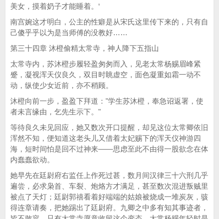
美女，摸着奶子才能睡着。‘
南宫婉这才明白，公主的性癖是从宋氏这里传下来的，只有自
己傻乎乎以为是当师傅的没教好……
第三十四章 沐橙偷精太常寺，神人降下五指山
太常寺内，苏沐橙步履轻盈匆匆而入，见老太常杨赐眉峰紧
蹙，凝视浑天仪良久，双目时眺虚空，面色凝重如霜一动不
动，纵使少女近前，亦不稍顾。
沐橙向前一步，盈盈下拜道："学生苏沐橙，奉急诏返署，使
者未言缘由，乞先生示下。"
等待良久未见回应，她又数次开口提醒，却见这位太常卿依旧
浑然不知，便知道这老头儿又借着太妃赐下的浑天仪神游四
海，短时间怕是回不过神来——思虑至此不由得一股欲念在体
内蠢蠢欲动。
她早先在廷尉府右监任上作死过甚，数月间汉律三十六刑几乎
遍尝，必求枭首、车裂、炮烙方才满足，甚至数次混进叛贼里
被点了天灯；廷尉郭禧看着好端端的姑娘被烧成一堆炭灰，骇
得连章请奏，把她踢出了廷尉府。九卿之中多有知其事迹者，
皆不敢容，只有太常寺愿意收留这个变态。太常杨赐年轻时是