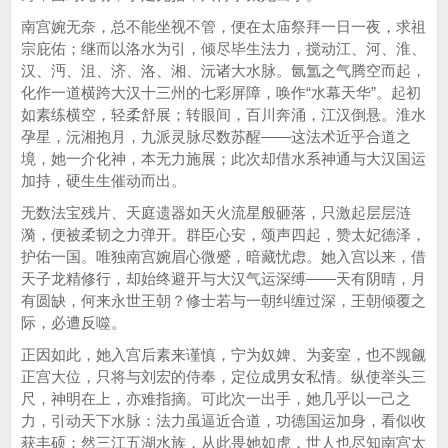
南宫婉无奈，总不能坐视不管，便在太庙祭拜一日一夜，求祖
宗庇佑；继而以洛水为引，倾尽毕生法力，搅动江、河、淮、
汉、沔、沮、济、洛、湘、沅诸大水脉。氤氲之气腾空而起，
化作一道横跨大汉十三州的七彩屏障，唤作“水幕天华”。起初
如素练横空，轻柔舒展；转眼间，百川奔涌，江汉倒悬。淮水
孕星，沅湘抱月，九派灵脉尽数苏醒——这法术近乎合道之
境，她一介化神，本无力施展；此次却借水系神通与大汉国运
加持，硬生生催动而出。
无数法宝残片、天庭遗器如天火流星般砸落，只激起层层涟
漪，便被柔韧之力弹开。群臣心安，颂声四起，赞太妃德泽，
护佑一国。唯独南宫婉眉心微蹙，暗藏忧虑。她入宫以来，借
天子龙精修行，却始终避开与大汉气运深缚——天有阴晴，月
有圆缺，何来永世王朝？修士若与一朝纠缠过深，王朝倾覆之
际，必遭反噬。
正因如此，她入宫后素来谨慎，宁为奴婢、为妾室，也不觊觎
正宫大位，只将与刘宏的侍奉，定位成男女私情。纵使举头三
尺，神明在上，亦难指摘。可此次一出手，她几乎以一己之
力，引动天下水脉：法力虽逼近合道，功德国运加身，看似收
获丰硕；然三江五湖水族，从此畏她如虎，世人也尽知南宫太