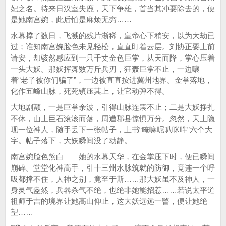
妃之名。待来日汉室失鹿，天下争雄，首当其冲要除去的，便
是她南宫婉，此后怕是麻烦无穷……
水幕撑了数日，飞溅的残片渐稀，皇帝心下稍安，以为大劫已
过；谁知南宫婉脸色未见轻松，直直盯着云层。刘协正要上前
请安，却骇然感应到一只千丈金色巨掌，从天而降，掌心压着
一头大妖。那妖挥舞数万斤兵刃，狂轰巨掌不止，一边嚷
着“老子被你们骗了”，一边被直直按进冀州地界。金掌落地，
化作五峰山脉，死死镇压其上，让它动弹不得。
大地剧颤，一是巨掌余波，引得山脉连震不止；二是大妖挣扎
不休，山上巨石滚滚而落，周遭郡县惊惧万分。忽然，天上隐
现一位神人，随手丢下一张帖子，上书“唵嘛呢叭咪吽”六个大
字。帖子落下，大妖瞬间没了动静。
南宫婉脸色煞白——她的水幕天华，在金掌压下时，便已瞬间
崩碎。堂堂化神高手，引十三州水脉筑就的防御，竟连一个呼
吸都撑不住，人神之别，竟至于斯……那大妖虽不及神人，一
身灵气盎然，兵器杀气不绝，也绝非她能招惹……若说太平道
祖师于吉的境界让她高山仰止，这大妖远远一瞥，便让她绝
望……