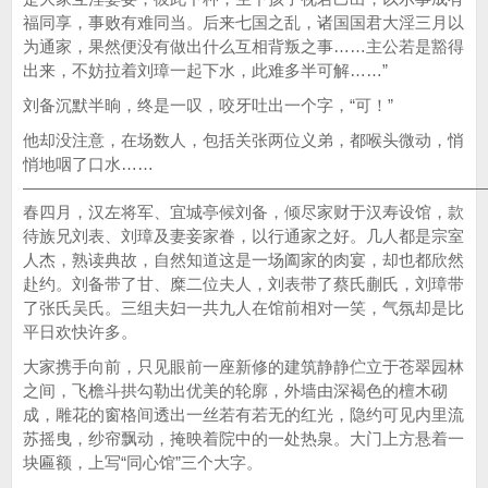
福同享，事败有难同当。后来七国之乱，诸国国君大淫三月以
为通家，果然便没有做出什么互相背叛之事……主公若是豁得
出来，不妨拉着刘璋一起下水，此难多半可解……”
刘备沉默半晌，终是一叹，咬牙吐出一个字，“可！”
他却没注意，在场数人，包括关张两位义弟，都喉头微动，悄
悄地咽了口水……
————————————————————————————
春四月，汉左将军、宜城亭候刘备，倾尽家财于汉寿设馆，款
待族兄刘表、刘璋及妻妾家眷，以行通家之好。几人都是宗室
人杰，熟读典故，自然知道这是一场阖家的肉宴，却也都欣然
赴约。刘备带了甘、糜二位夫人，刘表带了蔡氏蒯氏，刘璋带
了张氏吴氏。三组夫妇一共九人在馆前相对一笑，气氛却是比
平日欢快许多。
大家携手向前，只见眼前一座新修的建筑静静伫立于苍翠园林
之间，飞檐斗拱勾勒出优美的轮廓，外墙由深褐色的檀木砌
成，雕花的窗格间透出一丝若有若无的红光，隐约可见内里流
苏摇曳，纱帘飘动，掩映着院中的一处热泉。大门上方悬着一
块匾额，上写“同心馆”三个大字。