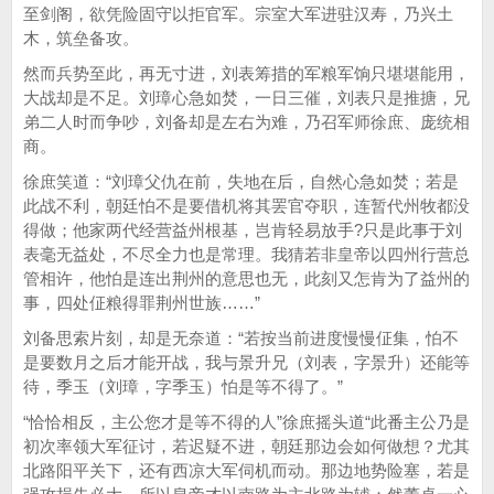
至剑阁，欲凭险固守以拒官军。宗室大军进驻汉寿，乃兴土
木，筑垒备攻。
然而兵势至此，再无寸进，刘表筹措的军粮军饷只堪堪能用，
大战却是不足。刘璋心急如焚，一日三催，刘表只是推搪，兄
弟二人时而争吵，刘备却是左右为难，乃召军师徐庶、庞统相
商。
徐庶笑道：“刘璋父仇在前，失地在后，自然心急如焚；若是
此战不利，朝廷怕不是要借机将其罢官夺职，连暂代州牧都没
得做；他家两代经营益州根基，岂肯轻易放手?只是此事于刘
表毫无益处，不尽全力也是常理。我猜若非皇帝以四州行营总
管相许，他怕是连出荆州的意思也无，此刻又怎肯为了益州的
事，四处佂粮得罪荆州世族……”
刘备思索片刻，却是无奈道：“若按当前进度慢慢佂集，怕不
是要数月之后才能开战，我与景升兄（刘表，字景升）还能等
待，季玉（刘璋，字季玉）怕是等不得了。”
“恰恰相反，主公您才是等不得的人”徐庶摇头道“此番主公乃是
初次率领大军征讨，若迟疑不进，朝廷那边会如何做想？尤其
北路阳平关下，还有西凉大军伺机而动。那边地势险塞，若是