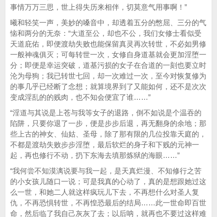
事情万万三思，世上得失历来相伴，切莫意气用事啊！”
曦和轻笑一声，美妙的嗓音中，却透着五分的憋屈、三分的气
恼和两分的无奈：“大道至公，却也不公，我们女修士看似受
天道庇佑，即便渡劫失败也能保留真灵再次转世，不必如男修
一般神魂俱灭；可每转世一次，女修自身道基就会更加淫堕一
分；即便是幸运突破，道基污损的女子在合道的一刻也要立时
沦为母狗；我已转世七回，却一次难过一次，至今对恢复修为
的事几乎已经断了念想；就算境界到了又能如何，还不是次次
变成淫乱的的贱肉，也不知会便宜了谁……”
“淫道与其说是上苍与我等女子的退路，倒不如说是个温吞的
陷阱，只要你退了一步，便是步步后退，再无翻身的余地；那
些上古的神女、仙姑、圣母，除了那有限的几位投靠天庭的，
不都是渡劫失败步步淫堕，最后软烂的身子和下贱的元神一
起，再也修行不动，扔下东海去填那炼狱的海眼……”
“我何尝不知漠漓说要与我一起，是天真烂漫、不知修行之苦
的小女孩儿随口一说；可是我真的心动了，真的是想跟她过这
么一世，和她二人就这样疯玩儿下去，不再想什么对圣人复
仇，不再恐惧转世，不再惶恐最后的结局……此一世命即百世
命，然后临了我自己灰灰了去；以后呐，就再也不要过这样难