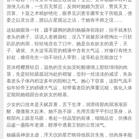
游侠儿出身，一生百无禁忌，反倒对她颇为赏识，赞其天文、
历算、卜筮之术精妙绝伦，眼界见识更非庸常女子所能及，便
委之以灵台丞，授以占星观运之法，于她有半师之谊……
这姑娘眼珠一转，蹑手蹑脚的跑到杨赐身前跪好，抬手就来扒
老头的裤子。话说人老裤袋松，没几下就被苏沐橙掏出一只软
趴趴的肉屌，轻轻地含在了口中。她是合欢妖女的底子，天
子、诸侯、大夫这等高官的精液中含有大气运，对修行有绝大
好处，难得先生一动不动任人宰割，这等机会岂能放过？
苏沐橙樱唇轻启，温热的舌尖如灵蛇般缠绕上那软绵绵的肉
茎，先是轻轻舔舐冠沟处的褶皱，尝到一丝淡淡的咸涩，夹杂
着老头子体内积淀多年的阳刚之气。她心下窃喜，这阳气虽不
似年轻帝王的磅礴大气运，却带着老臣的厚重沉稳，炼化入体
定能助她稳固合欢妖女的根基。
少女的口技本是天赋异禀，舌下生津，润滑得那肉屌渐渐苏
醒，微微胀大起来。她不急不躁，先用舌面平平扫过茎身，从
根部向上舔至马眼，卷起一丝晶莹的前液，细细品尝，仿佛在
品鉴一盏陈年老酒，醇厚中透着王朝的尘世浊气。
杨赐虽神游太虚，浑天仪的星芒映得他双目失焦，但肉身本能