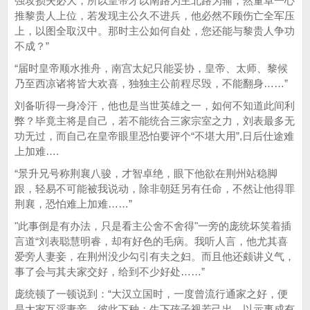
强攻损失必大，所以皇帝才以南路为主北路为辅；然董卓一心
推黎贵人上位，若发现主公久不进兵，他必然不顾伤亡全军压
上，以图全取汉中。那时主公如何自处，您还能与黎贵人争功
不成？”
“届时皇帝顺水推舟，南宫太妃只能妥协，皇帝、太师、黎候
乃至西凉诸将皆大欢喜，独独主公前程尽毁，不能翻身……”
刘备听得一身冷汗，他也是当世英雄之一，如何不知道此间利
弊？毕竟主将是自己，若不能统合三家宗室之力，刘表最多无
功无过，而自己在皇帝眼里恐怕要评个“不堪大用”,日后仕途难
上加难….
“景升兄号称荆襄八骏，才智卓绝，眼下他欲在荆州站稳脚
跟，轻易不可能被我说动，除非朝廷另有任命，不然让他得罪
荆襄，恐怕难上加难……”
"此事倒是有办法，只是看主公舍不舍得"一旁的庞统坏笑着插
言道“刘表聪慧明睿，却有好色的毛病。我听人言，他尤其喜
爱旁人妻妾，在荆州没少勾引有夫之妇。而且他还颇讲义气，
事了会与其夫家交好，给到不少好处……”
庞统顿了一顿说到：“大汉立国时，一度曾流行通家之好，便
是大家互淫妻妾，彼此下种；生下孩子视若己出，以示事成有