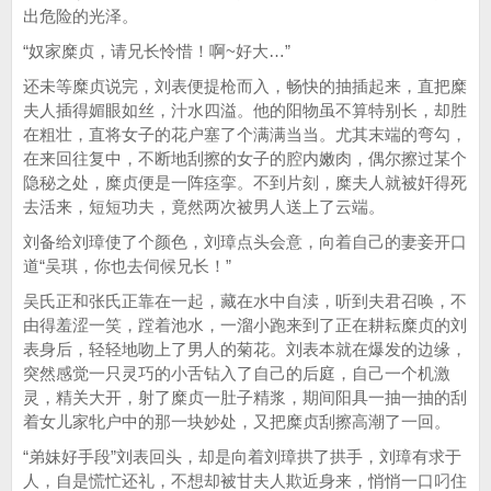
出危险的光泽。
“奴家糜贞，请兄长怜惜！啊~好大…”
还未等糜贞说完，刘表便提枪而入，畅快的抽插起来，直把糜
夫人插得媚眼如丝，汁水四溢。他的阳物虽不算特别长，却胜
在粗壮，直将女子的花户塞了个满满当当。尤其末端的弯勾，
在来回往复中，不断地刮擦的女子的腔内嫩肉，偶尔擦过某个
隐秘之处，糜贞便是一阵痉挛。不到片刻，糜夫人就被奸得死
去活来，短短功夫，竟然两次被男人送上了云端。
刘备给刘璋使了个颜色，刘璋点头会意，向着自己的妻妾开口
道“吴琪，你也去伺候兄长！”
吴氏正和张氏正靠在一起，藏在水中自渎，听到夫君召唤，不
由得羞涩一笑，蹚着池水，一溜小跑来到了正在耕耘糜贞的刘
表身后，轻轻地吻上了男人的菊花。刘表本就在爆发的边缘，
突然感觉一只灵巧的小舌钻入了自己的后庭，自己一个机激
灵，精关大开，射了糜贞一肚子精浆，期间阳具一抽一抽的刮
着女儿家牝户中的那一块妙处，又把糜贞刮擦高潮了一回。
“弟妹好手段”刘表回头，却是向着刘璋拱了拱手，刘璋有求于
人，自是慌忙还礼，不想却被甘夫人欺近身来，悄悄一口叼住