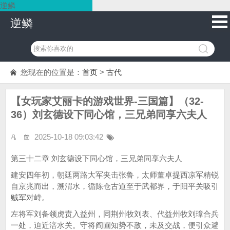
逆鳞
逆鳞
您现在的位置是：
首页
>
古代
【女玩家艾丽卡的游戏世界-三国篇】（32-
36）刘玄德设下同心馆，三兄弟同享六夫人
2025-10-18 09:03:42
第三十二章 刘玄德设下同心馆，三兄弟同享六夫人
建安四年初，朝廷两路大军夹击张鲁，太师董卓提西凉军精锐
自京兆而出，溯渭水，循陈仓古道至于武都界，于阳平关吸引
贼军对峙。
左将军刘备领虎贲入益州，同荆州牧刘表、代益州牧刘璋合兵
一处，迫近涪水关。守将阎圃知势不敌，未及交战，便引众避