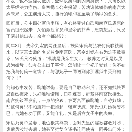
不发，也不运淫功抵抗，全然以娇滴滴的肉身接下，只每夜以
太平经法力疗伤。皇帝携长公主探望，苦劝遍体鳞伤的南宫太
姝未果，公主崩溃大哭，随行的曦和甚至动了劫狱的念头。
回府后，公主四处写信串联，有心将受过自己和南宫氏恩惠的
官员组织起来，又怕激起官员和皇帝的芥蒂，思前想后，只发
了两封信出去，余者全都烧毁；
同年8月，先帝刘宏的两任皇后，扶风宋氏与弘农何氏联袂而
来，以两宫太后的名义赦免南宫氏，宗令刘鳃左右为难不敢奉
诏，宋氏只冷笑道：“漠漓是我亲生女儿，教养之时又是以灵
思为嫡母，如今公主出了事情，怎能让一个妃子受过；你不妨
把我与何氏一道绑了，与那妃子一同送到你那淫狱中受刑如
何？！”
刘鳃心中发苦，跪地讨饶，要是自己敢动宋后，还不如找块豆
腐自己撞死，只好唯唯诺诺，口称遵旨，赶紧将南宫氏接出。
南宫婉钗歪发乱，一身的狼狈，在两宫面前跪地，自称奴婢，
却被何灵思不顾脏污一把抱起，轻声抚慰。宋氏也对她称赞不
已，言她有功于国，又能守礼，实是后宫女子中的表率。
宋后乃灵帝发妻，地位极其尊崇，面对先皇的淫欲都敢对吵，
废后风波过去后，她甚至把复立诏书连同使者一同丢出门外；