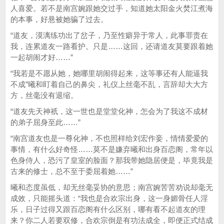
人喜爱。若不是南宫婉跟她交过手，知道她太阳金火焚江煮海
的本事，好悬被她骗了过去。
“道友，漠漓练功出了岔子，乃至性癖异于常人，此事罪责在
我，连累道友一路看护。只是……这回，还请道友莫要跟着她
一起胡闹才好……”
“我若是不愿从她，她哪里胡闹得起来，这等事还有人能逼我
不成”曦和盯着自己的鼻尖，礼仪上丝毫不乱，言辞却大大方
方，丝毫没有退缩。
“道友先天神祇，这一世也是堂堂化神，怎会为了我这不成材
的弟子屈身至此……”
“南宫道友也是一尊化神，不也照样给刘宏作妾，情情爱爱的
事情，有什么好奇怪……莫不是嫌弃曦和出身百恋阁，常年以
色身侍人，恐污了皇室的脸面？那我带她隐居便是，毕竟我是
古来的修士，总不至于委屈着她……”
曦和态度虽低，却无丝毫妥协的意思；南宫婉苦苦劝说却毫无
成效，只能摇头道：“我也是合欢宗出身，这一身媚骨任人淫
乐，日子过得又跟百恋阁有什么区别，哪有看不起道友的理
来？你二人若要双修，合欢宗倒是有功法成全，即便正式结成