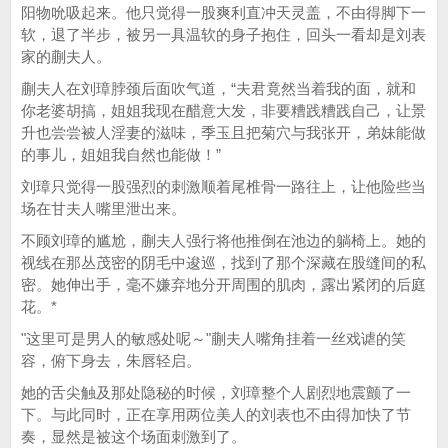
阳物吮吸起来。他只觉得一股爽利直冲天灵盖，不由得脚下一
软，退了半步，被另一具温软的身子抱住，回头一看却是刘表
家的蒯夫人。
蒯夫人在刘璋脖颈后面吹气道，“夫君竟然当着我的面，就和
你老婆胡搞，姐姐我现在醋意大发，非要糟践糟践自己，让景
升也尝尝被人淫妻的滋味，季玉且把菊穴与我张开，弟妹能做
的事儿，姐姐我自然也能做！”
刘璋只觉得一股强烈的刺激顺着尾椎骨一路往上，让他险些当
场在甘夫人嘴里泄出来。
不顾刘璋的尴尬，蒯夫人强行将他推倒在池边的躺椅上。她的
视线在那丛茂密的阴毛中逡巡，找到了那个深藏在股缝间的私
密。她伸出手，毫不嫌弃地分开周围的肌肉，露出紧闭的后庭
花。*
"这里可是男人的敏感处呢～"蒯夫人嘴角挂着一丝戏谑的笑
容，俯下身去，朱唇轻启。
她的舌尖触及那处隐秘的时候，刘璋整个人剧烈地震颤了一
下。与此同时，正在享用两位美人的刘表也不由得加快了节
奏，显然是被这个场面刺激到了。