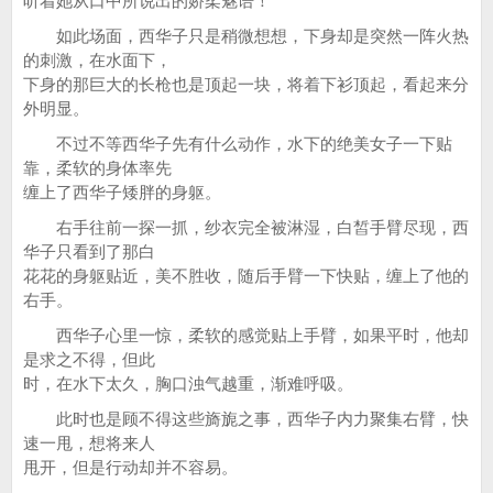
听着她从口中所说出的娇柔魅语！
如此场面，西华子只是稍微想想，下身却是突然一阵火热
的刺激，在水面下，
下身的那巨大的长枪也是顶起一块，将着下衫顶起，看起来分
外明显。
不过不等西华子先有什么动作，水下的绝美女子一下贴
靠，柔软的身体率先
缠上了西华子矮胖的身躯。
右手往前一探一抓，纱衣完全被淋湿，白皙手臂尽现，西
华子只看到了那白
花花的身躯贴近，美不胜收，随后手臂一下快贴，缠上了他的
右手。
西华子心里一惊，柔软的感觉贴上手臂，如果平时，他却
是求之不得，但此
时，在水下太久，胸口浊气越重，渐难呼吸。
此时也是顾不得这些旖旎之事，西华子内力聚集右臂，快
速一甩，想将来人
甩开，但是行动却并不容易。