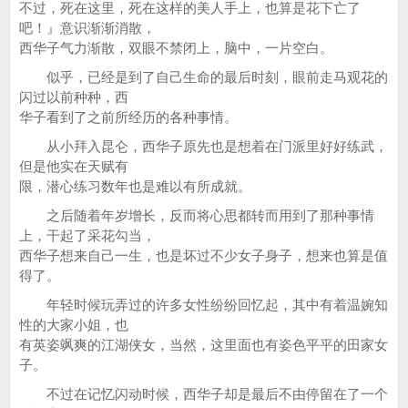
不过，死在这里，死在这样的美人手上，也算是花下亡了
吧！』意识渐渐消散，
西华子气力渐散，双眼不禁闭上，脑中，一片空白。
似乎，已经是到了自己生命的最后时刻，眼前走马观花的
闪过以前种种，西
华子看到了之前所经历的各种事情。
从小拜入昆仑，西华子原先也是想着在门派里好好练武，
但是他实在天赋有
限，潜心练习数年也是难以有所成就。
之后随着年岁增长，反而将心思都转而用到了那种事情
上，干起了采花勾当，
西华子想来自己一生，也是坏过不少女子身子，想来也算是值
得了。
年轻时候玩弄过的许多女性纷纷回忆起，其中有着温婉知
性的大家小姐，也
有英姿飒爽的江湖侠女，当然，这里面也有姿色平平的田家女
子。
不过在记忆闪动时候，西华子却是最后不由停留在了一个