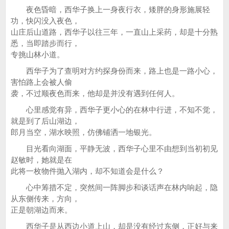
夜色昏暗，西华子换上一身夜行衣，矮胖的身形施展轻
功，快闪没入夜色，
山庄后山道路，西华子以往三年，一直山上采药，却是十分熟
悉，当即踏步而行，
专挑山林小道。
西华子为了查明对方约探身份而来，路上也是一路小心，
害怕路上会被人偷
袭，不过顺夜色而来，他却是并没有遇到任何人。
心里感觉有异，西华子更小心的在林中行进，不知不觉，
就是到了后山湖边，
郎月当空，湖水映照，仿佛铺洒一地银光。
目光看向湖面，平静无波，西华子心里不由想到当初初见
赵敏时，她就是在
此将一枚物件抛入湖内，却不知道会是什么？
心中筹措不定，突然间一阵脚步和谈话声在林内响起，隐
从东侧传来，方向，
正是朝湖边而来。
西华子是从西边小道上山，却是没有经过东侧，正好与来