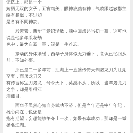
记忆上，那是一个
娇丽无双的女子，五官精美，眼神狡黠有神，气质跟赵敏郡主
略有相似，不过却
是各有不同神韵。
殷素素，西华子意识渐散，脑中回想起当初一幕，这可也
说是他多年采花劫
色中，最为自豪一事，端是一生难忘。
挣动的身体渐缓，西华子身体似无力垂下，意识已忆回从
前，不知外事。
那已是二十多年前，江湖上一直盛传倚天剑屠龙刀为江湖
至宝，而屠龙刀又
有传言称宝刀屠龙，号令天下，莫感不从，所以，当年屠龙刀
之争，却是引得江
湖侧目。
西华子虽然心知自身武功不济，但是当年还是中年年纪，
雄心尚在，也还是
抱有期望，妄想能够争夺上一次，如果有幸成功，那却是一举
扬名江湖。