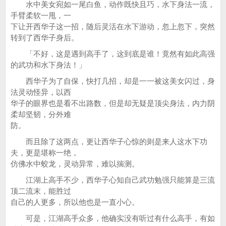
水中美女宛如一尾白鱼，动作既快且巧，水下身法一流，
手臂柔软一甩，一
下让开西华子这一招，随后灵活在水下游动，忽上忽下，突然
转到了西华子身后。
「不好，这是遇到高手了，这到底是谁！竟然有如此高强
的武功和水下身法！」
西华子为了自保，快打几招，却是一一被这美女闪过，身
法灵动怪异，以西
华子的眼界也是看不出路数，但是却无疑是顶尖身法，内力阴
柔却坚韧，分外难
防。
而且除了这两点，更让西华子心惊的则是来人这水下功
夫，更是堪称一绝，
仿佛水中蛟龙，灵动异常，难以揣测。
江湖上高手不少，西华子心知自己武功勉强只能算是三流
顶二流末，能胜过
自己的人更多，所以他也是一直小心。
可是，江湖高手众多，他确实没有听过有什么高手，有如