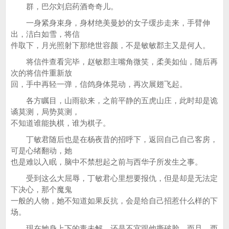
群，巴尔刘启药酒奇奇儿。
一身紧身束身，身材绝美曼妙的女子缓步走来，手臂伸
出，洁白如雪，将信
件取下，月光照射下那绝世容颜，不是敏敏郡主又是何人。
将信件查看完毕，赵敏郡主嘴角微笑，柔美如仙，随后再
次的将信件重新放
回，手中再轻一弹，信鸽身体晃动，再次展翅飞起。
各方瞩目，山雨欲来，之前平静的五虎山庄，此时却是诡
谲莫测，局势莫测，
不知道谁能执棋，谁为棋子。
丁敏君随后也是在杨夜昔的招呼下，返回自己自己客房，
可是心绪翻动，她
也是难以入眠，脑中不禁想起之前与西华子所发生之事。
受到这么大屈辱，丁敏君心里想要报仇，但是却是无法定
下决心，那个魔鬼
一般的人物，她不知道如果反抗，会是给自己招惹什么样的下
场。
现在她身上下的毒未解，还是不宜跟他撕破脸，而且，西