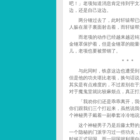
吧！」老项知道消息肯定传到宇文
边，还是自己这边。
两分锺过去了，此时轩辕帮已经
人躲在屋子裏面射击着，而轩辕帮
而老项的动作已经越来越迟钝了
金锺罩保护着，但是金锺罩的能量
儿，老项也要被禁锢了。
＊＊＊ ＊＊
与此同时，铁彦这边也遭受到了
但是他的功夫堪比老项，换句话说
其实是有点难度的，不过差别在于
对于魔鬼堂就比较麻烦点，真正打
「我劝你们还是乖乖离开，我们
你们跟我们三个打起来，虽然说我
个神秘男子戴着一副拳套冷冷地说
这个神秘男子乃是后藤太野的好
一个隐秘的门派学习过一些功夫，
时候正式回国，而一回国就利用自