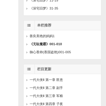
《深宅旧梦》11-15
《深宅旧梦》31-35
本栏推荐
善良美艳的妈妈1
《无耻魔霸》001-010
御心香帅(香国盗艳)001-005
栏目更新
一代大侠Ⅱ 第一章 匪患
一代大侠Ⅱ 第二章 副手
一代大侠Ⅱ 第三章 军粮
一代大侠Ⅱ 第四章 子夜