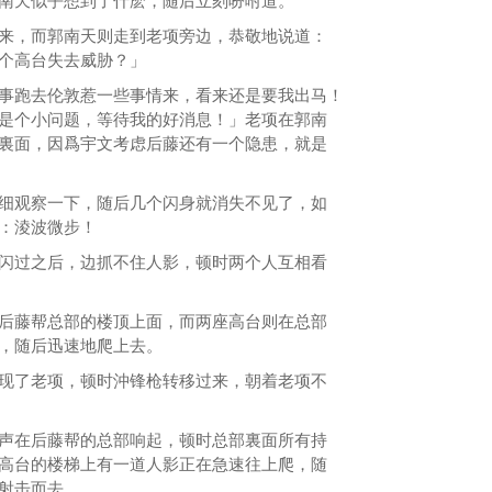
南天似乎想到了什麽，随后立刻吩咐道。
，而郭南天则走到老项旁边，恭敬地说道：
个高台失去威胁？」
跑去伦敦惹一些事情来，看来还是要我出马！
是个小问题，等待我的好消息！」老项在郭南
裏面，因爲宇文考虑后藤还有一个隐患，就是
观察一下，随后几个闪身就消失不见了，如
：淩波微步！
过之后，边抓不住人影，顿时两个人互相看
藤帮总部的楼顶上面，而两座高台则在总部
，随后迅速地爬上去。
了老项，顿时沖锋枪转移过来，朝着老项不
在后藤帮的总部响起，顿时总部裏面所有持
高台的楼梯上有一道人影正在急速往上爬，随
射击而去。