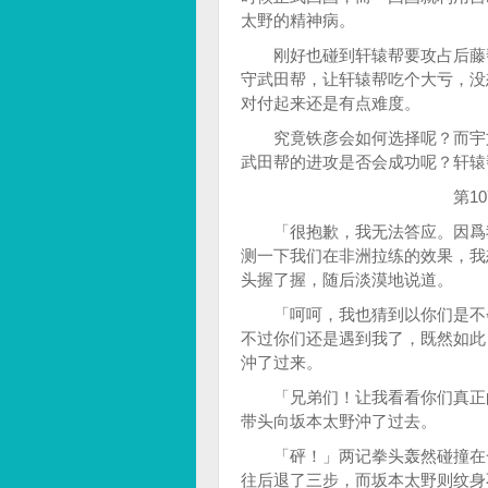
太野的精神病。
刚好也碰到轩辕帮要攻占后藤帮
守武田帮，让轩辕帮吃个大亏，没
对付起来还是有点难度。
究竟铁彦会如何选择呢？而宇文
武田帮的进攻是否会成功呢？轩辕
第107章：异
「很抱歉，我无法答应。因爲我
测一下我们在非洲拉练的效果，我
头握了握，随后淡漠地说道。
「呵呵，我也猜到以你们是不会
不过你们还是遇到我了，既然如此
沖了过来。
「兄弟们！让我看看你们真正的
带头向坂本太野沖了过去。
「砰！」两记拳头轰然碰撞在一
往后退了三步，而坂本太野则纹身