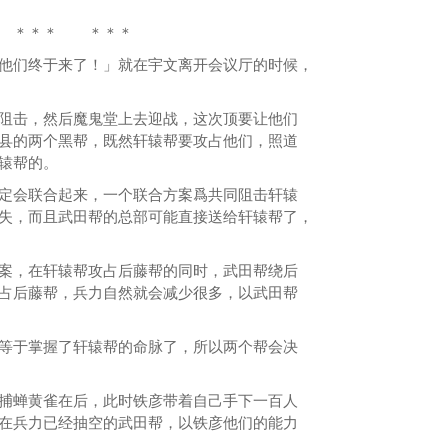
＊ ＊＊＊
们终于来了！」就在宇文离开会议厅的时候，
击，然后魔鬼堂上去迎战，这次顶要让他们
县的两个黑帮，既然轩辕帮要攻占他们，照道
辕帮的。
会联合起来，一个联合方案爲共同阻击轩辕
失，而且武田帮的总部可能直接送给轩辕帮了，
，在轩辕帮攻占后藤帮的同时，武田帮绕后
占后藤帮，兵力自然就会减少很多，以武田帮
于掌握了轩辕帮的命脉了，所以两个帮会决
蝉黄雀在后，此时铁彦带着自己手下一百人
在兵力已经抽空的武田帮，以铁彦他们的能力