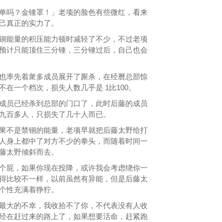
吗？金锺罩！」老项的脸色有些微红，看来
己真正的实力了。
能量的积压能力顿时减轻了不少，不过老项
预计只能顶住三分锺，三分锺过后，自己也会
率先着衆多成员展开了厮杀，在经曆总部惊
在一个档次，损失人数几乎是 1比100。
员已经杀到总部的门口了，此时后藤的成员
九百多人，只损失了几十人而已。
不是禁锢的能量，老项早就把后藤太野给打
人身上都中了对方不少的拳头，而随着时间一
藤太野倾斜而去。
屁，如果你现在投降，或许我会考虑绕你一
得比较不一样，以前虽然有异能，但是后藤太
个性充满着狰狞。
大的不幸，我收拾不了你，不代表没有人收
经在赶过来的路上了，如果想要活命，赶紧跑