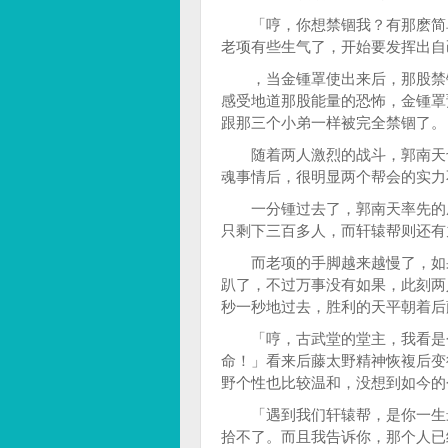
「哼，你想禁锢我？有那麽简单
老项有些生气了，开始要发挥出自
，当金锺罩使出来后，那股禁锢
感受地道那股能量的恐怖，金锺罩
跟那三个小弟一样被完全禁锢了。
随着两人激烈的战斗，郭南天也
魂事情后，很明显两个帮会的实力不
一分锺过去了，郭南天率先的成
只剩下三百多人，而轩辕帮则还有
而老项的手脚越来越慢了，如果
趴了，不过万事没有如果，此刻两
秒一秒地过去，胜利的天平朝着后
「哼，古武堂的堂主，我看是个
命！」看来后藤太野精神恢複后变
野个性也比较温和，没想到如今的
「遇到我们轩辕帮，是你一生最
拾不了。而且我告诉你，那个人已