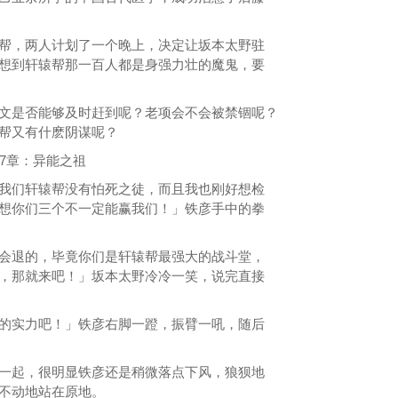
，两人计划了一个晚上，决定让坂本太野驻
想到轩辕帮那一百人都是身强力壮的魔鬼，要
是否能够及时赶到呢？老项会不会被禁锢呢？
帮又有什麽阴谋呢？
能之祖
们轩辕帮没有怕死之徒，而且我也刚好想检
想你们三个不一定能赢我们！」铁彦手中的拳
退的，毕竟你们是轩辕帮最强大的战斗堂，
，那就来吧！」坂本太野冷冷一笑，说完直接
实力吧！」铁彦右脚一蹬，振臂一吼，随后
起，很明显铁彦还是稍微落点下风，狼狈地
不动地站在原地。