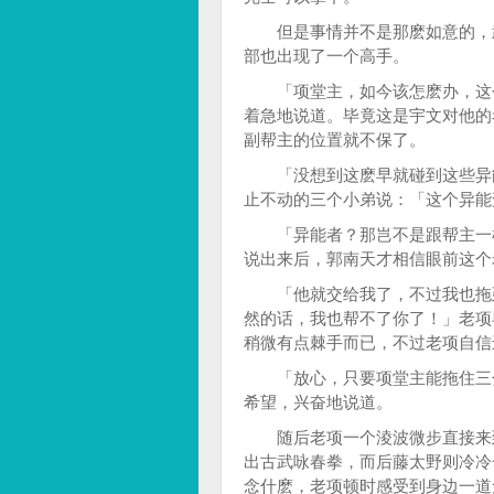
但是事情并不是那麽如意的，武
部也出现了一个高手。
「项堂主，如今该怎麽办，这个
着急地说道。毕竟这是宇文对他的
副帮主的位置就不保了。
「没想到这麽早就碰到这些异能
止不动的三个小弟说：「这个异能
「异能者？那岂不是跟帮主一样
说出来后，郭南天才相信眼前这个
「他就交给我了，不过我也拖延
然的话，我也帮不了你了！」老项
稍微有点棘手而已，不过老项自信
「放心，只要项堂主能拖住三分
希望，兴奋地说道。
随后老项一个淩波微步直接来到
出古武咏春拳，而后藤太野则冷冷
念什麽，老项顿时感受到身边一道