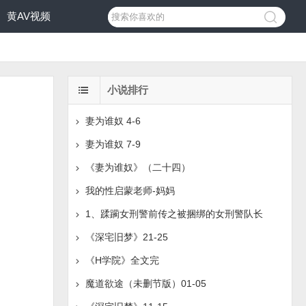
黄AV视频
小说排行
妻为谁奴 4-6
妻为谁奴 7-9
《妻为谁奴》（二十四）
我的性启蒙老师-妈妈
1、蹂躏女刑警前传之被捆绑的女刑警队长
《深宅旧梦》21-25
《H学院》全文完
魔道欲途（未删节版）01-05