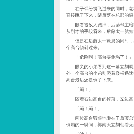
在子弹纷纷飞过来的同时，老项
直接跳了下来，随后落在总部的墙
眼看被敌人跑掉，后藤帮主暗歎
从刚才的手段看来，后藤太一就知
但是在后藤太一歎息的同时，那
个高台倾斜过来。
「危险啊！高台要倒塌了！」
眼尖的小弟看到这一幕立刻调用
外一个高台的小弟则爬着楼梯迅速
高台最后还是倒了下来。
「蹦！」
随着右边高台的掉落，左边高台
「蹦！蹦！」
两位高台狠狠地砸在了后藤总部
倒塌的一瞬间，郭南天立刻朝着无