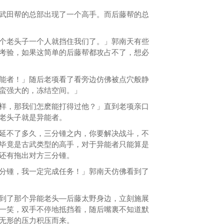
田帮的总部出现了一个高手。而后藤帮的总
老头子一个人就挡住我们了。」郭南天有些
考验，如果这简单的后藤帮都攻占不了，想必
者！」随后老项看了看旁边仿佛被点穴般静
蛮强大的，冻结空间。」
，那我们怎麽能打得过他？」直到老项亲口
老头子就是异能者。
不了多久，三分锺之内，你要解决战斗，不
毕竟是古武类型的高手，对于异能者只能算是
还有拖出对方三分锺。
锺，我一定完成任务！」郭南天仿佛看到了
了那个异能老头—后藤太野身边，立刻施展
一笑，双手不停地抵挡着，随后嘴裏不知道默
无形的压力积压而来。