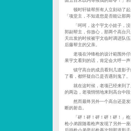
面五百米以内等候我的命令！」郭
顿时轩辕帮所有人立刻动了起来
「项堂主，不知道您是否能让那两
「呵呵，这个宇文小娃子，没事
郭副帮主，你放心，那两个高台只
天出发的时候被宇文临时调进队伍
后藤帮主的父亲。
老项在沖锋枪的设计範围外仔细
果宇文看到的话，肯定会大呼一声
镇守高台的成员看到几道影子闪
了看，都怀疑自己是否遇到鬼了。
就在这时候，老项已经来到了后
的两边，老项悄悄地来到高台中段
然而最终另外一个高台还是发现
断的射击。
「砰！砰！砰！砰！砰！」枪声
枪小弟跟随着枪声发现了另外一座
后持枪小弟举起枪再次朝那道影子