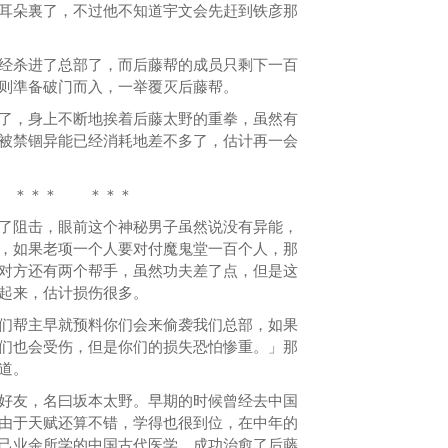
耳朵裏了，不过他不知道宇文会先赶到铁彦那
杀进了总部了，而后藤帮的成员只剩下一百
则準备破门而入，一举覆灭后藤帮。
，身上不断地挨着后藤太野的重拳，虽然有
被禁锢异能已经消耗地差不多了，估计再一会
＊ ＊＊＊
阻击，眼前这个神秘男子虽然说没有异能，
，如果老项一个人要对付魔鬼堂一百个人，那
对方还有两个帮手，虽然功夫差了点，但是这
起来，估计损伤很多。
帮主早就预料你们会来偷袭我们总部，如果
们也会受伤，但是你们的损失恐怕惨重。」那
道。
友，名曰坂本太野。早期的时候曾经去中国
由于天赋还算不错，学得也很到位，在中年的
己业余所学的中国古代医学，成功治愈了后藤