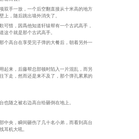
双手一放，一个后空翻直接从十米高的地方
壁上，随后跳出墙外消失了。
可惜，因爲他知道轩辕帮有一个古武高手，
道这个就是那个古武高手。
个高台在享受完子弹的大餐后，朝着另外一
起来，后藤帮总部顿时陷入一片混乱，而另
往下走，然而还是来不及了，那个弹孔累累的
也随之被右边高台给砸倒在地上。
中央，瞬间砸伤了几十名小弟，而看到高台
线耳机大吼。