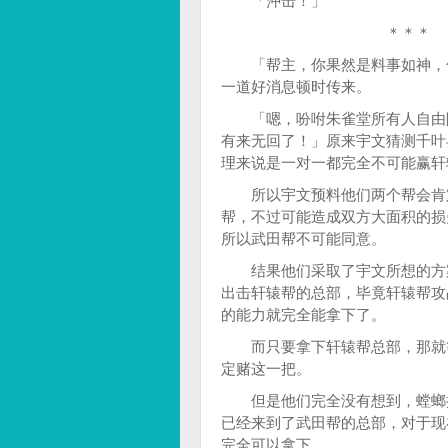
「沖击！」
＊＊＊ ＊＊
「帮主，你果然是料事如神，他
一道好消息顿时传来。
「嗯，吩咐朱雀堂所有人自由阻
有来无回了！」原来宇文猜测千叶
理来说是一对一都完全不可能赢轩
所以宇文预料他们两个帮会肯定
帮，不过可能造成双方大面积的损
所以武田帮不可能同意。
结果他们采取了宇文所想的方案
出击轩辕帮的总部，毕竟轩辕帮攻
的能力就完全能拿下了。
而只要拿下轩辕帮总部，那就等
定赌这一把。
但是他们完全没有想到，螳螂捕
已经来到了武田帮的总部，对于现
完全可以拿下。