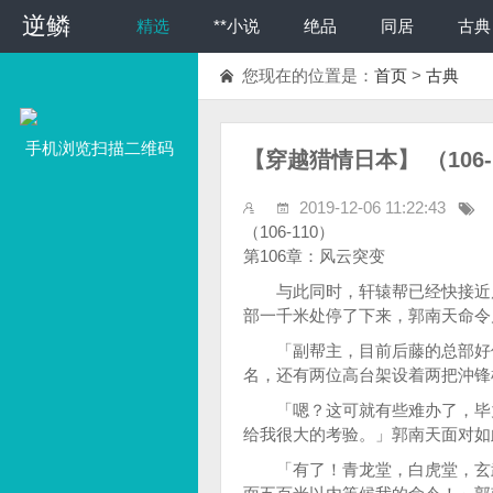
逆鳞
精选
**小说
绝品
同居
古典
您现在的位置是：
首页
>
古典
手机浏览扫描二维码
【穿越猎情日本】 （106-
2019-12-06 11:22:43
（106-110）
第106章：风云突变
与此同时，轩辕帮已经快接近后
部一千米处停了下来，郭南天命令
「副帮主，目前后藤的总部好像
名，还有两位高台架设着两把沖锋
「嗯？这可就有些难办了，毕竟
给我很大的考验。」郭南天面对如
「有了！青龙堂，白虎堂，玄武