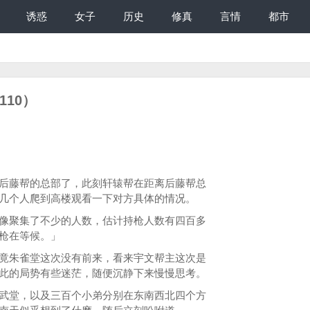
诱惑
女子
历史
修真
言情
都市
110）
藤帮的总部了，此刻轩辕帮在距离后藤帮总
几个人爬到高楼观看一下对方具体的情况。
聚集了不少的人数，估计持枪人数有四百多
枪在等候。」
朱雀堂这次没有前来，看来宇文帮主这次是
此的局势有些迷茫，随便沉静下来慢慢思考。
堂，以及三百个小弟分别在东南西北四个方