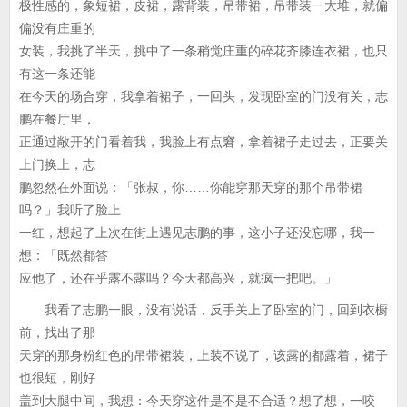
极性感的，象短裙，皮裙，露背装，吊带裙，吊带装一大堆，就偏
偏没有庄重的
女装，我挑了半天，挑中了一条稍觉庄重的碎花齐膝连衣裙，也只
有这一条还能
在今天的场合穿，我拿着裙子，一回头，发现卧室的门没有关，志
鹏在餐厅里，
正通过敞开的门看着我，我脸上有点窘，拿着裙子走过去，正要关
上门换上，志
鹏忽然在外面说：「张叔，你……你能穿那天穿的那个吊带裙
吗？」我听了脸上
一红，想起了上次在街上遇见志鹏的事，这小子还没忘哪，我一
想：「既然都答
应他了，还在乎露不露吗？今天都高兴，就疯一把吧。」
我看了志鹏一眼，没有说话，反手关上了卧室的门，回到衣橱
前，找出了那
天穿的那身粉红色的吊带裙装，上装不说了，该露的都露着，裙子
也很短，刚好
盖到大腿中间，我想：今天穿这件是不是不合适？想了想，一咬