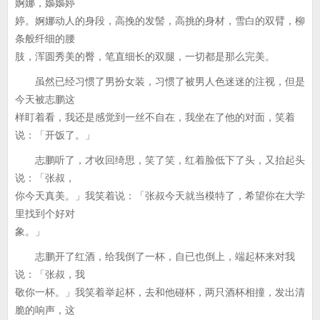
婀娜，嬝嬝婷
婷。婀娜动人的身段，高挽的发髻，高挑的身材，雪白的双臂，柳
条般纤细的腰
肢，浑圆秀美的臀，笔直细长的双腿，一切都是那么完美。
虽然已经习惯了男扮女装，习惯了被男人色迷迷的注视，但是
今天被志鹏这
样盯着看，我还是感觉到一丝不自在，我坐在了他的对面，笑着
说：「开饭了。」
志鹏听了，才收回绮思，笑了笑，红着脸低下了头，又抬起头
说：「张叔，
你今天真美。」我笑着说：「张叔今天就当模特了，希望你在大学
里找到个好对
象。」
志鹏开了红酒，给我倒了一杯，自已也倒上，端起杯来对我
说：「张叔，我
敬你一杯。」我笑着举起杯，去和他碰杯，两只酒杯相撞，发出清
脆的响声，这