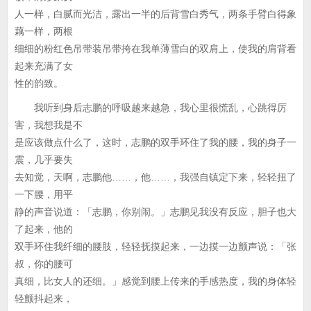
人一样，白腻而光洁，露出一半的后背雪白秀气，两条手臂白得象
藕一样，两根
细细的粉红色吊带装吊带挎在我单薄雪白的双肩上，使我的肩背看
起来充满了女
性的韵致。
我听到身后志鹏的呼吸越来越急，我心里很慌乱，心跳得厉
害，我想我是不
是应该做点什么了，这时，志鹏的双手环住了我的腰，我的身子一
震，几乎要失
去知觉，天啊，志鹏他……，他……，我强自镇定下来，轻轻扭了
一下腰，用平
静的声音说道：「志鹏，你别闹。」志鹏见我没有反应，胆子也大
了起来，他的
双手环住我纤细的腰肢，轻轻抚摸起来，一边摸一边颤声说：「张
叔，你的腰可
真细，比女人的还细。」感觉到腰上传来的手感热度，我的身体轻
轻颤抖起来，