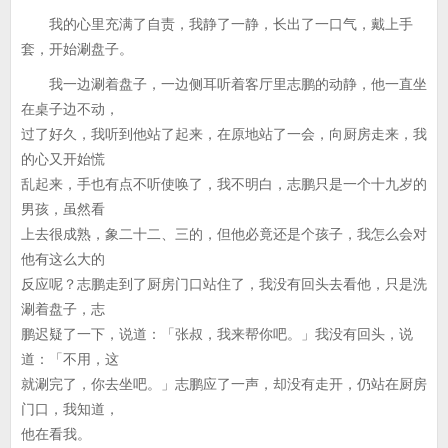
我的心里充满了自责，我静了一静，长出了一口气，戴上手
套，开始涮盘子。
我一边涮着盘子，一边侧耳听着客厅里志鹏的动静，他一直坐
在桌子边不动，
过了好久，我听到他站了起来，在原地站了一会，向厨房走来，我
的心又开始慌
乱起来，手也有点不听使唤了，我不明白，志鹏只是一个十九岁的
男孩，虽然看
上去很成熟，象二十二、三的，但他必竟还是个孩子，我怎么会对
他有这么大的
反应呢？志鹏走到了厨房门口站住了，我没有回头去看他，只是洗
涮着盘子，志
鹏迟疑了一下，说道：「张叔，我来帮你吧。」我没有回头，说
道：「不用，这
就涮完了，你去坐吧。」志鹏应了一声，却没有走开，仍站在厨房
门口，我知道，
他在看我。