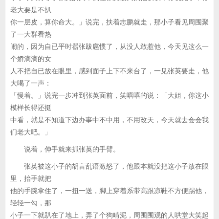
老大要是不扒
你一层皮，算你命大。」说完，扶着志鹏就走，那小子看见周围聚
了一大群看热
闹的，因为自已平时嚣张跋扈惯了，从没人敢惹他，今天见这么一
个娇滴滴的女
人不把自已放在眼里，感到面子上下不来台了，一见张英要走，他
大喝了一声：
「慢着。」说完一步冲到张英面前，笑嘻嘻的说：「大姐，你这小
模样长得还挺
中看，就是不知道下边办事中不中用，不用改天，今天就去会会我
们老大吧。」
说着，伸手就来抓张英的手臂。
张英被这小子的胡言乱语激怒了，他跟本就没把这小子放在眼
里，抬手就把
他的手腕拿住了，一扭一送，脚上穿着系带高跟凉鞋不方便踢他，
轻轻一勾，那
小子一下就趴在了地上，弄了个狗啃泥，周围围观的人哄堂大笑起