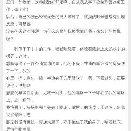
肛门一阵收缩，这种刺激好舒服啊，自从我从事了变装刑警这项工
作，做了小姐
以后，自已的腰已经被无数的男人摸过了，被摸的时候也常有生理
反应，可是都
没有今天这么强烈，为什么志鹏的抚摸竟能给我带来如此的愉悦
呢？
我停下了手中的工作，轻轻喘息着，体验着腰肢上志鹏双手的
揉弄，这时，
志鹏做出了一件令我震惊的事，他俯下头，在我白腻细滑的肩头吻
了一下，我的
心里一痒，肩头一缩，半边身子几乎酥软了，我一下回过头，正要
说他，没想到
志鹏的早等在后面，见我一回头，他的嘴唇一下子印在了我的嘴唇
上。这一瞬间，
我惊呆了，头脑中完全失去了意识，嘴唇上的热度，压迫感，使我
彻底晕眩，志
鹏见我没有反抗，更加大胆了，双手抱住了我的身子，喘着粗气，
尽情的吻着我