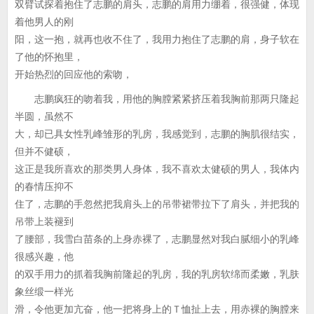
双臂试探着抱住了志鹏的肩头，志鹏的肩用力绷着，很强健，体现
着他男人的刚
阳，这一抱，就再也收不住了，我用力抱住了志鹏的肩，身子软在
了他的怀抱里，
开始热烈的回应他的索吻，
志鹏疯狂的吻着我，用他的胸膛紧紧挤压着我胸前那两只隆起
半圆，虽然不
大，却已具女性乳峰雏形的乳房，我感觉到，志鹏的胸肌很结实，
但并不健硕，
这正是我所喜欢的那类男人身体，我不喜欢太健硕的男人，我体内
的春情压抑不
住了，志鹏的手忽然把我肩头上的吊带裙带拉下了肩头，并把我的
吊带上装褪到
了腰部，我雪白苗条的上身赤裸了，志鹏显然对我白腻细小的乳峰
很感兴趣，他
的双手用力的抓着我胸前隆起的乳房，我的乳房软绵而柔嫩，乳肤
象丝缎一样光
滑，令他更加亢奋，他一把将身上的Ｔ恤扯上去，用赤裸的胸膛来