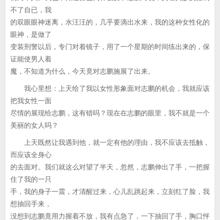
不了自已，我
的双眼眼神迷离，水汪汪的，几乎要滴出水来，我的这种女性化的
眼神，是做了
变装刑警以后，专门对着镜子，用了一个星期的时间练出来的，保
证能使男人着
魔，不知道为什么，今天竟对志鹏施展了出来。
我心里想：上天给了我以女性形象面对志鹏的机会，我就应该
把我女性一面
尽情的展现给志鹏，这有错吗？现在在志鹏的眼里，我不就是一个
美丽的女人吗？
上天既然让我遇到他，就一定有他的理由，我不应该去抵触，
而应该全身心
的去面对。我们就这么对望了半天，忽然，志鹏伸出了手，一把握
住了我的一只
手，我的身子一震，才清醒过来，心儿乱跳起来，立刻红了脸，我
想抽回手来，
没想到志鹏竟用力握着不放，我有点急了，一下抽回了手，胸口怦