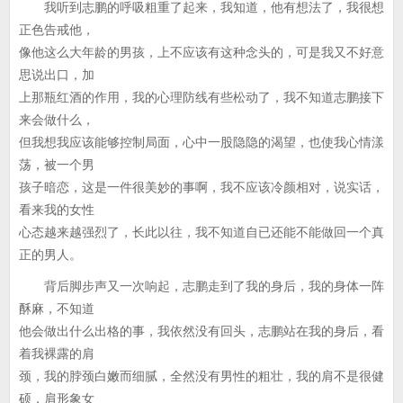
我听到志鹏的呼吸粗重了起来，我知道，他有想法了，我很想
正色告戒他，
像他这么大年龄的男孩，上不应该有这种念头的，可是我又不好意
思说出口，加
上那瓶红酒的作用，我的心理防线有些松动了，我不知道志鹏接下
来会做什么，
但我想我应该能够控制局面，心中一股隐隐的渴望，也使我心情漾
荡，被一个男
孩子暗恋，这是一件很美妙的事啊，我不应该冷颜相对，说实话，
看来我的女性
心态越来越强烈了，长此以往，我不知道自已还能不能做回一个真
正的男人。
背后脚步声又一次响起，志鹏走到了我的身后，我的身体一阵
酥麻，不知道
他会做出什么出格的事，我依然没有回头，志鹏站在我的身后，看
着我裸露的肩
颈，我的脖颈白嫩而细腻，全然没有男性的粗壮，我的肩不是很健
硕，肩形象女