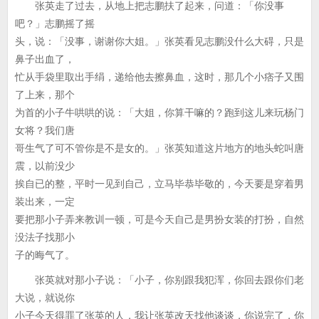
张英走了过去，从地上把志鹏扶了起来，问道：「你没事
吧？」志鹏摇了摇
头，说：「没事，谢谢你大姐。」张英看见志鹏没什么大碍，只是
鼻子出血了，
忙从手袋里取出手绢，递给他去擦鼻血，这时，那几个小痞子又围
了上来，那个
为首的小子牛哄哄的说：「大姐，你算干嘛的？跑到这儿来玩杨门
女将？我们唐
哥生气了可不管你是不是女的。」张英知道这片地方的地头蛇叫唐
震，以前没少
挨自已的整，平时一见到自己，立马毕恭毕敬的，今天要是穿着男
装出来，一定
要把那小子弄来教训一顿，可是今天自己是男扮女装的打扮，自然
没法子找那小
子的晦气了。
张英就对那小子说：「小子，你别跟我犯浑，你回去跟你们老
大说，就说你
小子今天得罪了张英的人，我让张英改天找他谈谈，你说完了，你