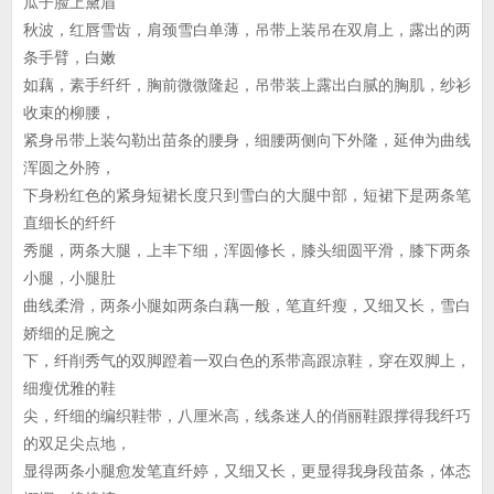
瓜子脸上黛眉
秋波，红唇雪齿，肩颈雪白单薄，吊带上装吊在双肩上，露出的两
条手臂，白嫩
如藕，素手纤纤，胸前微微隆起，吊带装上露出白腻的胸肌，纱衫
收束的柳腰，
紧身吊带上装勾勒出苗条的腰身，细腰两侧向下外隆，延伸为曲线
浑圆之外胯，
下身粉红色的紧身短裙长度只到雪白的大腿中部，短裙下是两条笔
直细长的纤纤
秀腿，两条大腿，上丰下细，浑圆修长，膝头细圆平滑，膝下两条
小腿，小腿肚
曲线柔滑，两条小腿如两条白藕一般，笔直纤瘦，又细又长，雪白
娇细的足腕之
下，纤削秀气的双脚蹬着一双白色的系带高跟凉鞋，穿在双脚上，
细瘦优雅的鞋
尖，纤细的编织鞋带，八厘米高，线条迷人的俏丽鞋跟撑得我纤巧
的双足尖点地，
显得两条小腿愈发笔直纤婷，又细又长，更显得我身段苗条，体态