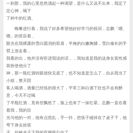
一刹那，我的心里忽然涌起一种渴望，是什么又说不出来，我定了
定心神，喝下
了杯中的红酒。
晚餐进行着，我说了好多希望他好好学习的祝词，志鹏「嗯、
嗯」的答应着，
眼光在我裸露的雪白圆润的双肩，半掩的白嫩胸脯，雪白修长的手
臂上游走着，
我看的出，他并没有听进我说的话，，我知道是我的这身女装性感
装扮使他分了
神，那一瓶红酒转眼就快见底了，也不知道是怎么了，自从我当了
小姐，整天陪
客人喝酒，酒量已经练的很大了，平常三杯白酒下肚也不会有醉
意，今天不过喝
了半瓶红酒，竟有些飘然了，脸上也有了一抹红晕。志鹏一直在看
着我，我的目
光与他的一对，他有点慌乱，手一抖，把筷子碰掉在了桌子下，他
弯下身去拾筷
子，却被桌子下我的双腿吸引住了。