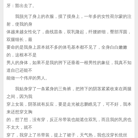
牙：豁出去了。
我脱光了身上的衣服，摸了摸身上，一年多的女性荷尔蒙的注
射，使我的身
体越来越女性化了，曲线苗条，双乳隆起，纤腰娇细，臀部浑圆，
双腿细长，最
要命的是我身上原本就不多的体毛基本都不见了，全身白白嫩嫩
的，这根本不是
男人的身体，如果不是我的胯下还垂着一根男性的象征，我真不知
道自已还能不
能做一个伟岸的男人。
我贴身穿了一条紧身的三角裤，把胯下的阴茎紧紧收束在两腿
之间，因为我
穿上女装，阴茎就有反应，要是走光被志鹏瞧见了，可不好，我本
来还想穿文胸
的，想了想，没有穿，反正吊带装也能遮住双乳，而且我的乳房也
不太大，就不
穿了，我穿上了吊带装，提上了裙子，天气热，我也没穿长统丝