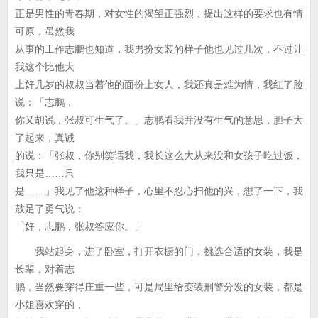
正是男性的青春期，对女性的渴望正强烈，提出这样的要求也有情
可原，虽然我
从事的工作志鹏也知道，我男扮女装的样子他也见过几次，不过让
我这个比他大
上好几岁的叔叔当着他的面扮上女人，我还真是难为情，我红了脸
说：「志鹏，
你又胡说，张叔可生气了。」志鹏看我并没有生气的意思，胆子大
了起来，真诚
的说：「张叔，你别笑话我，我长这么大从来没和女孩子吃过饭，
我只是……只
是……」我见了他这种样子，心里不忍心扫他的兴，想了一下，我
鼓足了勇气说：
「好，志鹏，张叔答应你。」
我站起身，进了卧室，打开衣橱的门，挑选合适的女装，我是
长辈，对着志
鹏，当然要穿得庄重一些，可是局里给变装刑警分发的女装，都是
小姐喜欢穿的，