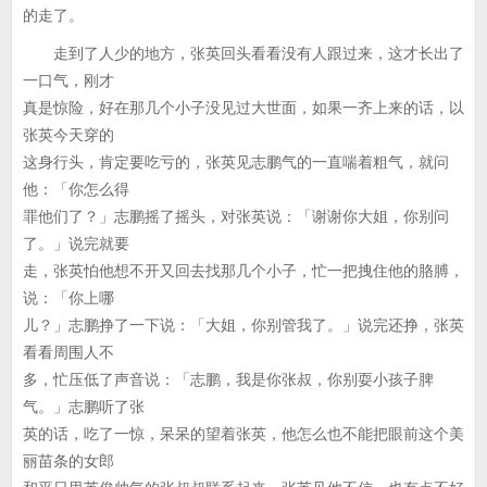
的走了。
走到了人少的地方，张英回头看看没有人跟过来，这才长出了
一口气，刚才
真是惊险，好在那几个小子没见过大世面，如果一齐上来的话，以
张英今天穿的
这身行头，肯定要吃亏的，张英见志鹏气的一直喘着粗气，就问
他：「你怎么得
罪他们了？」志鹏摇了摇头，对张英说：「谢谢你大姐，你别问
了。」说完就要
走，张英怕他想不开又回去找那几个小子，忙一把拽住他的胳膊，
说：「你上哪
儿？」志鹏挣了一下说：「大姐，你别管我了。」说完还挣，张英
看看周围人不
多，忙压低了声音说：「志鹏，我是你张叔，你别耍小孩子脾
气。」志鹏听了张
英的话，吃了一惊，呆呆的望着张英，他怎么也不能把眼前这个美
丽苗条的女郎