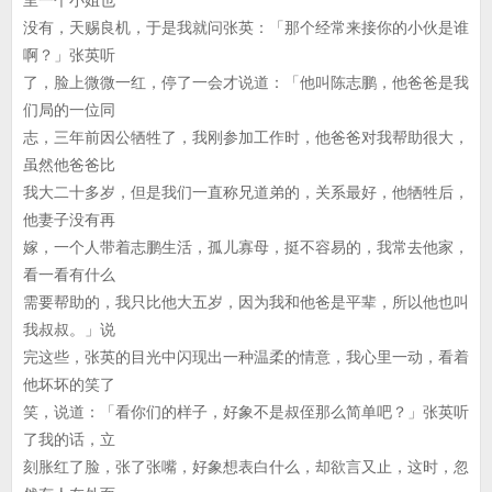
里一个小姐也
没有，天赐良机，于是我就问张英：「那个经常来接你的小伙是谁
啊？」张英听
了，脸上微微一红，停了一会才说道：「他叫陈志鹏，他爸爸是我
们局的一位同
志，三年前因公牺牲了，我刚参加工作时，他爸爸对我帮助很大，
虽然他爸爸比
我大二十多岁，但是我们一直称兄道弟的，关系最好，他牺牲后，
他妻子没有再
嫁，一个人带着志鹏生活，孤儿寡母，挺不容易的，我常去他家，
看一看有什么
需要帮助的，我只比他大五岁，因为我和他爸是平辈，所以他也叫
我叔叔。」说
完这些，张英的目光中闪现出一种温柔的情意，我心里一动，看着
他坏坏的笑了
笑，说道：「看你们的样子，好象不是叔侄那么简单吧？」张英听
了我的话，立
刻胀红了脸，张了张嘴，好象想表白什么，却欲言又止，这时，忽