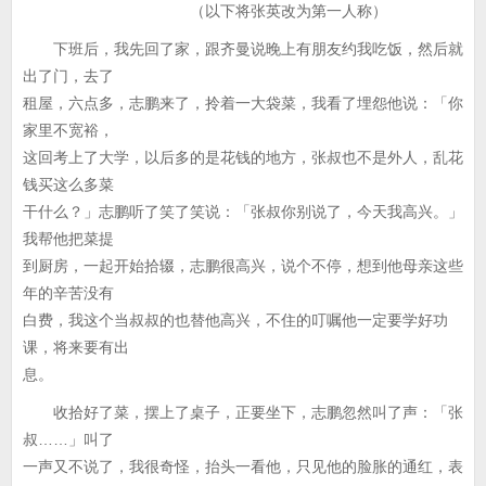
（以下将张英改为第一人称）
下班后，我先回了家，跟齐曼说晚上有朋友约我吃饭，然后就
出了门，去了
租屋，六点多，志鹏来了，拎着一大袋菜，我看了埋怨他说：「你
家里不宽裕，
这回考上了大学，以后多的是花钱的地方，张叔也不是外人，乱花
钱买这么多菜
干什么？」志鹏听了笑了笑说：「张叔你别说了，今天我高兴。」
我帮他把菜提
到厨房，一起开始拾辍，志鹏很高兴，说个不停，想到他母亲这些
年的辛苦没有
白费，我这个当叔叔的也替他高兴，不住的叮嘱他一定要学好功
课，将来要有出
息。
收拾好了菜，摆上了桌子，正要坐下，志鹏忽然叫了声：「张
叔……」叫了
一声又不说了，我很奇怪，抬头一看他，只见他的脸胀的通红，表