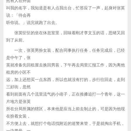
然有人在外面
叫我的名字，我知道是有人点我出台，忙答应了一声，起身对张英
说：「待会再
听你说。」说完就跑了出去。
张英怔怔的坐在休息室里，回味着刚才李文玉的话，思绪又回
到了从前。
一次，张英男扮女装，配合同事执行任务，任务完成后，已经
是中午了，张
英就准备先回租屋去换回男装，下午再去局里汇报工作，因为离他
租房的小区不
远，加上还想买一点东西，所以也就没有打的，步行往回走，走到
三好街，忽然
看到前面有几个流里流气的小痞子，正在推搡追打一个青年，这一
片地方是张英
所在分局所属的辖区，本来他是应当上前去制止的，可是因为他现
在扮着女装，
不方便上去，就想打个电话找附近的巡警来管，于是就掏出手机，
一边拨号，一