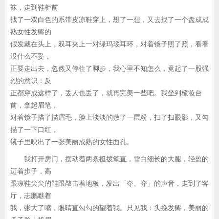
袜，走到鞋柜前
找了一双白色的系带皮凉鞋穿上，想了一想，又去找了一个盘成成
熟女性发髻的
假发戴在头上，双耳夹上一对绿玛瑙耳环，对着镜子照了照，看看
没什么不妥，
正要走出去，忽然又停住了脚步，我心里不知怎么，竟起了一股强
烈的意识：反
正都穿成这样了，丢人也丢了，就再完美一些吧。我坐到梳妆台
前，拿起眉笔，
对着镜子描了描眉毛，脸上淡淡的敷了一层粉，扫了扫眼影，又勾
描了一下口红，
镜子里映出了一张美丽成熟的女性面孔。
我打开房门，摆动着两条挺拨笔直，雪白细长的大腿，轻盈的
迈着步子，高
跟凉鞋尖尖的鞋跟敲击着地板，发出「夺、夺」的声音，走到了客
厅，志鹏瞧着
我，张大了嘴，眼晴直勾勾的望着我。只见我：头挽发髻，美丽的