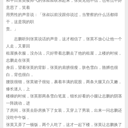
和平日里英俊帅气的张叔叔联系起来，张英见他不信，也有点不好
意思了，笑着
用男性的声音说：「张叔以前没跟你说过，当警察的什么活都得
干，这是我的职
责。」
志鹏听到张英说话的声音，这才相信了，张英不放心让他一个
人走，又要回
租屋换衣服，没办法，只好带着志鹏去了他的租屋，上楼的时候，
志鹏走在张英
身后，望着张英的背影，张英的肩膀很瘦，肤色雪白，胳膊也很
白，背也很白，
腰肢很细，张英裙子很短，裹着丰满的屁股，两条大腿又白又嫩，
修长迷人，上
楼梯的时候，张英那两条雪白笔直，细长好看的小腿让志鹏的阴茎
一阵跳动，进
了房间，张英去卧房换下了女装，又穿上了男装，出来一问志鹏还
没吃中午饭，
张英又弄了一顿饭，两个人吃了，这才一起下楼，张英让志鹏换了