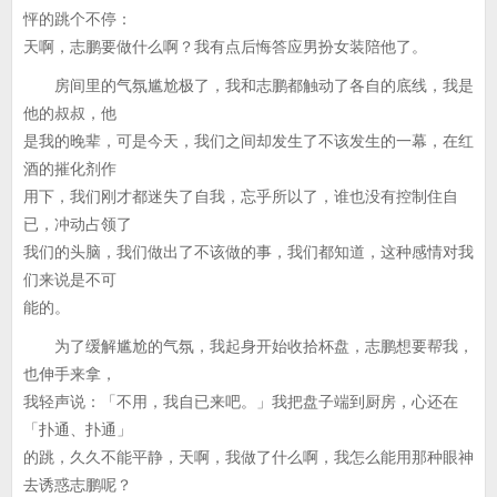
怦的跳个不停：
天啊，志鹏要做什么啊？我有点后悔答应男扮女装陪他了。
房间里的气氛尴尬极了，我和志鹏都触动了各自的底线，我是
他的叔叔，他
是我的晚辈，可是今天，我们之间却发生了不该发生的一幕，在红
酒的摧化剂作
用下，我们刚才都迷失了自我，忘乎所以了，谁也没有控制住自
已，冲动占领了
我们的头脑，我们做出了不该做的事，我们都知道，这种感情对我
们来说是不可
能的。
为了缓解尴尬的气氛，我起身开始收拾杯盘，志鹏想要帮我，
也伸手来拿，
我轻声说：「不用，我自已来吧。」我把盘子端到厨房，心还在
「扑通、扑通」
的跳，久久不能平静，天啊，我做了什么啊，我怎么能用那种眼神
去诱惑志鹏呢？