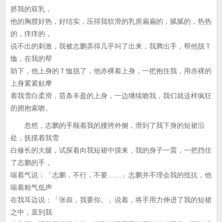
挤我的双乳，
他的胸膛好热，好结实，压得我软滑的乳房扁扁的，腻腻的，热热
的，痒痒的，
说不出的刺激，我被志鹏弄得几乎叫了出来，我腾出手，帮他脱Ｔ
恤，在我的帮
助下，他上身的Ｔ恤脱了，他赤裸着上身，一把抱住我，用赤裸的
上身紧紧贴摩
着我雪白柔滑，苗条丰盈的上身，一边继续吻我，我们就这样疯狂
的拥抱索吻。
忽然，志鹏的手顺着我的腰胯外侧，滑到了我下身的短裙沿
处，抚摸着我雪
白修长的大腿，试探着向我短裙中摸来，我的身子一震，一把挡住
了志鹏的手，
喘着气说：「志鹏，不行，不要……」志鹏并不理会我的抵抗，他
喘着粗气低声
在我耳边说：「张叔，我要你。」说着，将手用力伸进了我的短裙
之中，直到我