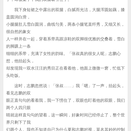
我下身短裙之中露出的双腿，白腻而光洁，大腿浑圆如藕，膝
盖圆润白滑，
小腿腿肚儿雪白圆润，曲线匀美，两条小腿笔直纤秀，又细又长，
很自然的象女
人一样并在一起，穿着系带高跟凉鞋的双脚很优雅的交叠着，雪白
的脚踝上一条
细细的系带，充满了女性的韵味。「张叔真的很女人呢」志鹏心
想，他抬起头，
却发现我一双水汪汪的秀目正在看着他，他面上微微一窘，忙低下
头吃饭。
这时，志鹏忽然说：「张叔……」我「嗯」了一声，抬起头，
看见志鹏的双
眼正直勾勾的看着我，我一下愣住了，双眼也盯着他的双眼，我们
两个人四只眼
睛就这样直勾勾的望着，这一瞬间，好象时间已经停止了，整个世
界只剩下了我
们两个人。我也不知道自已为什么要和志鹏对视，莫名其妙的控制