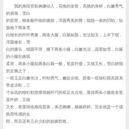
我的身段背影婀娜动人，花挽的发髻，高挑的身材，白嫩秀气
的肩颈，雪白
的双臂，柳条般纤细的腰肢，浑圆秀美的臀，隐隐一条的凹陷，短
旗袍下两条雪
白细长的纤纤秀腿，两条大腿，白腻如脂，光洁如玉，上丰下细，
浑圆修长，雪
白的膝头，细圆平滑，膝下两条小腿，白嫩光洁，晶莹如雪，白腻
的小腿肚曲线
柔滑，两条小腿如两条白藕一般，笔直纤瘦，又细又长，雪白娇细
的足腕之下，
一双玉足白嫩光洁，纤削秀气，嫩趾尖细。蹬着一双细钉跟高跟系
带皮凉鞋，三
寸余高的细钉鞋跟撑得她纤巧的双足尖点地，显得两条小腿愈发笔
直纤婷，又细
又长，更显得他身段苗条，体态婀娜，嬝嬝婷婷。完全就是一个成
熟而性感的女
郎，而且还有几分少妇的妩媚韵致。