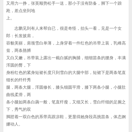
又用力一挣，张英顺势松手一送，那小子没有防备，脚下一个踉
跄，差点坐到地
上。
志鹏见到有人来帮自已，很是奇怪，抬头一看，见是一个女
郎：长发披肩，
容貌美丽，肩颈雪白单薄，上身穿着一件红色的吊带上装，乳峰高
耸，两条胳膊
又白又嫩，吊带装上露出一截白腻的胸脯，细细苗条的腰身，丰满
浑圆的臀，下
身粉红色的紧身短裙长度只到雪白的大腿中部，短裙下是两条笔直
细长的纤纤秀
腿，两条大腿，浑圆修长，膝头细圆平滑，膝下两条小腿，小腿肚
曲线柔滑，两
条小腿如两条白藕一般，笔直纤瘦，又细又长，雪白纤细的足腕之
下，秀气的双
脚蹬着一双白色的系带高跟凉鞋，更显得她身段高挑苗条，体态婀
娜动人。