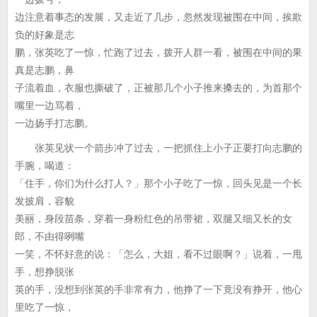
边注意着事态的发展，又走近了几步，忽然发现被围在中间，挨欺
负的好象是志
鹏，张英吃了一惊，忙跑了过去，拨开人群一看，被围在中间的果
真是志鹏，鼻
子流着血，衣服也撕破了，正被那几个小子推来搡去的，为首那个
嘴里一边骂着，
一边扬手打志鹏。
张英见状一个箭步冲了过去，一把抓住上小子正要打向志鹏的
手腕，喝道：
「住手，你们为什么打人？」那个小子吃了一惊，回头见是一个长
发披肩，容貌
美丽，身段苗条，穿着一身粉红色的吊带裙，双腿又细又长的女
郎，不由得咧嘴
一笑，不怀好意的说：「怎么，大姐，看不过眼啊？」说着，一甩
手，想挣脱张
英的手，没想到张英的手非常有力，他挣了一下竟没有挣开，他心
里吃了一惊，