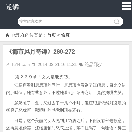
逆鳞
您现在的位置是：
首页
>
修真
《都市风月奇谭》269-272
fu44.com
2014-08-21 16:11:31
绝品邪少
第２６９章「女人是老虎②」
江绍唐看到唐思琪的同时，唐思琪也看到了江绍唐，目光交错
的那瞬间，她有些意外，不过她看到江绍唐之后，竟然掩嘴失笑。
虽然睡了一觉，又过去了十几个小时，但江绍唐依然对凌晨的
折磨记忆犹新，那呕吐的感觉到现在还有。
可是，这个美丽的女人见到江绍唐之后，不但没有丝毫歉意，
还得意地偷笑，江绍唐顿时怒气上涌，禁不住骂了一句哑语：臭三