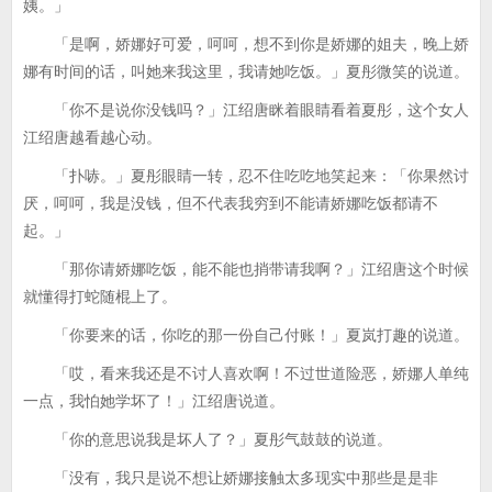
姨。」
「是啊，娇娜好可爱，呵呵，想不到你是娇娜的姐夫，晚上娇
娜有时间的话，叫她来我这里，我请她吃饭。」夏彤微笑的说道。
「你不是说你没钱吗？」江绍唐眯着眼睛看着夏彤，这个女人
江绍唐越看越心动。
「扑哧。」夏彤眼睛一转，忍不住吃吃地笑起来：「你果然讨
厌，呵呵，我是没钱，但不代表我穷到不能请娇娜吃饭都请不
起。」
「那你请娇娜吃饭，能不能也捎带请我啊？」江绍唐这个时候
就懂得打蛇随棍上了。
「你要来的话，你吃的那一份自己付账！」夏岚打趣的说道。
「哎，看来我还是不讨人喜欢啊！不过世道险恶，娇娜人单纯
一点，我怕她学坏了！」江绍唐说道。
「你的意思说我是坏人了？」夏彤气鼓鼓的说道。
「没有，我只是说不想让娇娜接触太多现实中那些是是非