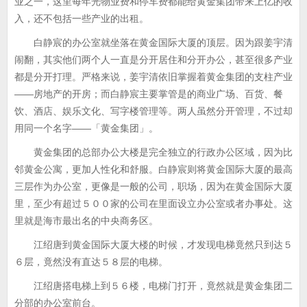
业之一，这里每年光物业费和停车费都能给黄金集团带来上亿的收
入，还不包括一些产业的出租。
白静宸的办公室就坐落在黄金国际大厦的顶层。因为跟姜宇清
闹翻，其实他们两个人一直是分开居住和分开办公，甚至很多产业
都是分开打理。严格来说，姜宇清依旧掌握着黄金集团的支柱产业
——房地产的开房；而白静宸主要掌管是的商业广场、百货、餐
饮、酒店、娱乐文化、写字楼管理等。两人虽然分开管理，不过却
用同一个名字——「黄金集团」。
黄金集团的总部办公大楼是完全独立的行政办公区域，因为比
邻黄金公寓，更加人性化和舒服。白静宸则将黄金国际大厦的最高
三层作为办公室，更像是一般的公司，职场，因为在黄金国际大厦
里，至少有超过５００家的公司在里面设立办公室或者办事处。这
里就是海市最出名的中央商务区。
江绍唐到黄金国际大厦大楼的时候，才发现电梯竟然只到达５
６层，竟然没有直达５８层的电梯。
江绍唐搭电梯上到５６楼，电梯门打开，竟然就是黄金集团二
分部的办公室前台。