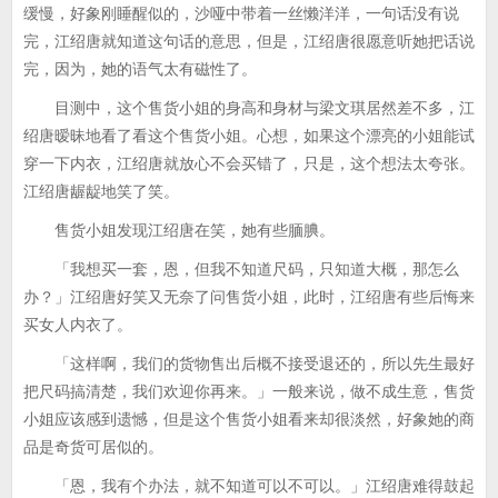
缓慢，好象刚睡醒似的，沙哑中带着一丝懒洋洋，一句话没有说
完，江绍唐就知道这句话的意思，但是，江绍唐很愿意听她把话说
完，因为，她的语气太有磁性了。
目测中，这个售货小姐的身高和身材与梁文琪居然差不多，江
绍唐暧昧地看了看这个售货小姐。心想，如果这个漂亮的小姐能试
穿一下内衣，江绍唐就放心不会买错了，只是，这个想法太夸张。
江绍唐龌龊地笑了笑。
售货小姐发现江绍唐在笑，她有些腼腆。
「我想买一套，恩，但我不知道尺码，只知道大概，那怎么
办？」江绍唐好笑又无奈了问售货小姐，此时，江绍唐有些后悔来
买女人内衣了。
「这样啊，我们的货物售出后概不接受退还的，所以先生最好
把尺码搞清楚，我们欢迎你再来。」一般来说，做不成生意，售货
小姐应该感到遗憾，但是这个售货小姐看来却很淡然，好象她的商
品是奇货可居似的。
「恩，我有个办法，就不知道可以不可以。」江绍唐难得鼓起