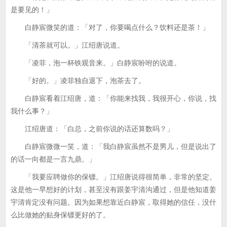
是要见的！」
白静宸微笑的道：「对了，你要喝点什么？饮料还是茶！」
「清茶就可以。」江绍唐说道。
「凌菲，泡一杯铁观音来。」白静宸吩咐的说道。
「好的。」凌菲独自退下，泡茶去了。
白静宸看着江绍唐，道：「你能来找我，我很开心，你说，找
我什么事？」
江绍唐道：「白总，之前你说的话还算数吗？」
白静宸微微一笑，道：「我白静宸虽然不是男儿，但是说出了
的话一向都是一言九鼎。」
「我要应聘做你的保镖。」江绍唐说得很简单，非常的坚定。
这是他一早想好的计划，甚至没有跟姜宇清沟通过，但是他知道姜
宇清肯定没有问题。因为如果想靠近白静宸，取得她的信任，没什
么比做她的贴身保镖更好的了。