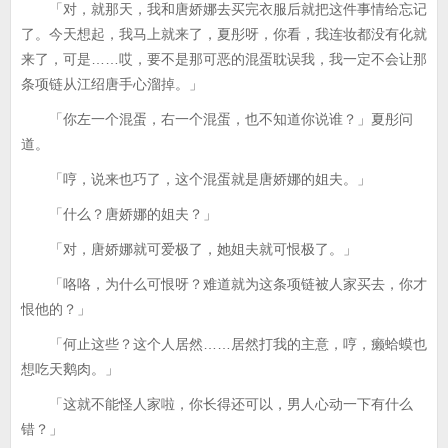
「对，就那天，我和唐娇娜去买完衣服后就把这件事情给忘记
了。今天想起，我马上就来了，夏彤呀，你看，我连妆都没有化就
来了，可是……哎，要不是那可恶的混蛋耽误我，我一定不会让那
条项链从江绍唐手心溜掉。」
「你左一个混蛋，右一个混蛋，也不知道你说谁？」夏彤问
道。
「哼，说来也巧了，这个混蛋就是唐娇娜的姐夫。」
「什么？唐娇娜的姐夫？」
「对，唐娇娜就可爱极了，她姐夫就可恨极了。」
「咯咯，为什么可恨呀？难道就为这条项链被人家买去，你才
恨他的？」
「何止这些？这个人居然……居然打我的主意，哼，癞蛤蟆也
想吃天鹅肉。」
「这就不能怪人家啦，你长得还可以，男人心动一下有什么
错？」