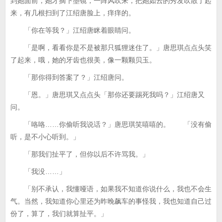
到她面前，她才摘下墨镜，一阵风吹来，把她如云的秀发吹散了起
来，有几根扫到了江绍唐脸上，痒痒的。
「你在等我？」江绍唐眯着眼睛问。
「是啊，看看你是不是被那只狐狸迷住了。」唐思琪点点头笑
了起来，哦，她的牙齿也很美，像一颗颗贝玉。
「那你得到答案了？」江绍唐问。
「恩。」唐思琪又点点头「那你还要踢死我吗？」江绍唐又
问。
「咯咯……你偷听我说话？」唐思琪笑嘻嘻的。 「没有偷
听，是不小心听到。」
「那我们扯平了，但你以后不许骂我。」
「我没……」
「别不承认，我懂哑语，如果我不知道你说什么，我也不会生
气。当然，我知道你心里还为昨晚飙车的事怪我，我也知道自己过
份了，算了，我们就算扯平。」