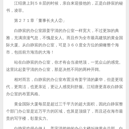
江绍唐上到５８层的时候，亲自来迎接他的，正是白静宸的秘
书，凌菲。
第２７１章「董事长夫人②」
白静宸的办公室跟姜宇清的办公室一样宽大，不过更加的典
雅，充满浪漫气息，不愧是女人。而且作为全市最高建筑的黄金国
际大厦。从白静宸的办公室，可是３６０度全方位的俯瞰整个海
市，包括前方海浩的大海！
站在白静宸的办公室，你才有会当凌绝顶，一览众山的感觉。
这里比起姜宇清的办公室，那是决然不同的两种开阔。
相对而言，白静宸的办公室布置没有姜宇清的豪华，但是更现
代，更简洁，也更亲近，更让人感觉到舒服。江绍唐更喜欢白静宸
办公室的布置风格。
黄金国际大厦每层是超过三千平方的超大面积，因此白静宸整
个部门办公室是近万平方的区域，也算是顶级了，而且还在海市最
贵的写字楼，彰显实力。
白静宸也很会做人，姜宇清把他的办公大楼叫做黄金总部，白