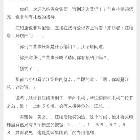
「你好。欢迎光临黄金集团，请到这边登记！」前台小姐很漂
亮，也非常有礼貌的接待。
江绍唐也非常配合。直接在接待登记表上写着「来访者：江绍
唐；拜访部门……」
「你们白董事长算是什么部门？」江绍唐问道。
「你拜访我们白董事长吗？请问你有预约了吗？」
「预约了！」
那前台小姐看了江绍唐的签名，当即的道：「啊，你就是江
总，这边请。」
说着，就带着江绍唐到了一旁的电梯，替江绍唐把电梯门按开
之后，道：「上到５８楼。会有人接待你的，江总。」
「谢谢你，美女。」江绍唐微笑的道。这个时候，他才看见电
梯里竟然只有６个楼层的按键- ２，- １，１，５６，５７，５
８，显而易见，这是黄金集团员工的专用电梯。