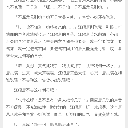
江绍唐有点不知道怎么回答了，但是借用人家的场地，不回答
也不像话，于是道：「呃……不是怕，是不愿意见到她。」
「不愿意见到她？她可是大美人噢。」售货小姐还在说道。
「哎，你不知道，她很变态的……」江绍唐刚说完，鞋跟击打
地面的声音就清晰传进了江绍唐的耳朵。江绍唐苦水翻涌，心想，
不会吧？难道唐思琪也来买内衣？如果她要买，就一定要试穿，要
试穿，就一定进试衣间，要进试衣间江绍唐只能无处可躲，哎！看
来今天是倒霉的日子。
「嗨，夏彤，真气死我了，我快疯掉了，快帮我倒一杯水。」
唐思琪一进来，就大声嚷嚷。江绍唐突然大惊，心想，唐思琪在和
谁说话？不会和这个售货小姐说话吧？
江绍唐不会这样倒霉吧？
「气什么呀？是不是有个男人把你甩了？」回应唐思琪的声音
不但缓慢，还充满磁性，懒洋洋的，江绍唐一听，就想哭。这个唐
思琪就是和售货小姐说话，而且，听她们的口气，显然交情不浅。
哎！真应了那一句，躲鬼躲进庙里了。