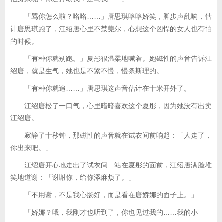
「骂你怎么啦？咯咯……」唐思琪咯咯娇笑，脚步声乱响，估
计唐思琪跑了，江绍唐心里不禁莞尔，心想这个凶悍的女人也有怕
的时候。
「有种你就别跑。」夏彤很温柔地喊着。她磁性的声音告诉江
绍唐，就是生气，她也是不紧不慢，慢条斯理的。
「有种你就追……」唐思琪这声音估计在十米开外了。
江绍唐松了一口气，心里暗暗喜欢这个夏彤，因为她没有出卖
江绍唐。
寂静了十秒钟，那磁性的声音就在试衣间前响起：「人走了，
你出来吧。」
江绍唐开心地走出了试衣间，站在夏彤的面前，江绍唐满脸堆
笑地道谢：「谢谢你，给你添麻烦了。」
「不用谢，不是我心肠好，而是看在唐娇娜的面子上。」
「娇娜？哦，我刚才也听到了，你也见过我的……我的小