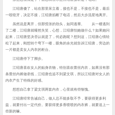
江绍唐傻了，站在那里呆立着，接也不是，不接也不是，最后
一咬咬牙，决定不接，江绍唐掐断了电话，然后大步流星地离开。
虽然说是离开，但那慌张的劲头，如同逃窜。 从一楼逃到
了二楼，江绍唐就哑然失笑，心想，江绍唐怕她做什么？如果她问
起来，江绍唐坚决否认就是了，何必跑呢？想到这，江绍唐心情轻
松了起来，刚想转个弯下一楼，眼角的余光就告诉江绍唐，旁边的
一片都是卖女人内衣的柜台。
江绍唐停下了脚步。
江绍唐喜欢女人的贴身衣物，特别喜欢蕾丝内衣，如果没有那
条蕾丝内裤做牵线，江绍唐也追不到梁文琪，所以江绍唐对女人的
内衣产生了特殊的好感。
想想自己拿了梁文琪两套内衣，心里就有些惭愧。
江绍唐经常告诫自己，做人总不能多取不予，要获得更多利
益，就要付出一定代价。要获得更多香喷喷的内衣裤，就要送上一
些新的嘛。