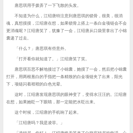
唐思琪用手拨弄了一下飞散的头发。
不知道为什么，江绍唐特注意到唐思琪的锁骨，很美，很消
魂，真想摸摸，江绍唐在想，如果锁骨上搭上一条白金项链会不会
更消魂呢？江绍唐笑了，犹豫了一会，江绍唐从口袋里拿出了小锦
囊递了过去。
「什么？」唐思琪有些意外。
「打开看你就知道了。」江绍唐笑了笑。
唐思琪百思不解地接过了小锦囊，她摸了一会，然后把小锦囊
打开，用两根葱白的手指把一条精致的白金项链夹了出来，阳光
下，项链闪着褶褶的白色光晕。
这时，江绍唐发现唐思琪的眼神变了，变得水汪汪的。江绍唐
在想，如果她眨一下眼睛，那一定能把水眨出来。
这个时候，江绍唐的手机响了起来。
「江绍唐吗？我是凌菲。」