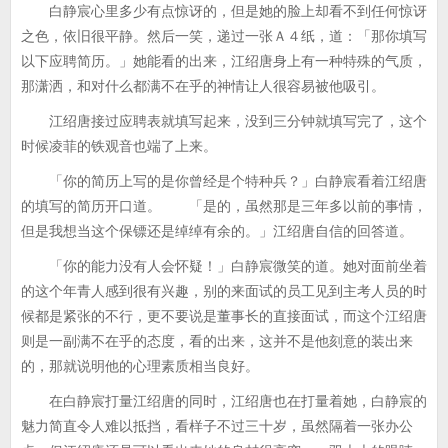
白静宸心里多少有点惊讶的，但是她的脸上却看不到任何惊讶
之色，依旧很平静。然后一笑，递过一张Ａ４纸，道：「那你填写
以下应聘简历。」她能看的出来，江绍唐身上有一种特殊的气质，
那潇洒，和对什么都满不在乎的神情让人很容易被他吸引。
江绍唐接过应聘表就填写起来，没到三分钟就填写完了，这个
时候凌菲的铁观音也端了上来。
「你的简历上写的是你曾经是个特种兵？」白静宸看着江绍唐
的填写的简历开口道。 「是的，虽然那是三年多以前的事情，
但是我想当这个保镖还是绰绰有余的。」江绍唐自信的回答道。
「你的能力没有人会怀疑！」白静宸微笑的道。她对面前坐着
的这个年青人感到很有兴趣，别的来面试的员工见到主考人员的时
候都是紧张的不行，更不要说是董事长的直接面试，而这个江绍唐
则是一副满不在乎的态度，看的出来，这并不是他刻意的装出来
的，那就说明他的心理素质相当良好。
在白静宸打量江绍唐的同时，江绍唐也在打量着她，白静宸的
魅力简直令人难以抵挡，看样子不过三十岁，虽然隔着一张办公