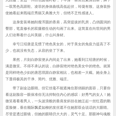
式西服，里边一件白色圆领衬衫，下半身一条黑色紧身西裤，脚下
一双黑色高跟鞋。凌菲的身体曲线高低起伏，玲珑有致。这身装扮
使她看起来既端庄秀丽又典雅大方，但绝不乏性感迷人。
这身套装将她削瘦浑圆的香肩，高突提拔的乳房，凸俏圆润的
臀部，笔直修长的双腿都生动的勾画了出来。这简直在向世间的男
人们诠释着什么叫美丽，什么叫身材。
幸亏江绍唐是见惯了绝色美女的，对于美女的免疫力提高了不
少，也就没有失态，从容的坐了下来。
果然，片刻白静宸便从内间走了出来，她看到江绍唐的时候，
满是微笑。不得不承认的说，白静宸绝对绝色美女中的绝色。就算
是同样绝色少妇的唐思琪跟白静宸相比，也相差一大截。她全身上
下显得极其的干净、简约、优雅、端庄。
带了副金边眼睛。但它丝毫不能遮掩住那俏丽的面容，只要你
看这副脸容一眼保准你无法抑制住内心的感叹：好秀气的女人！她
微笑着看着男人，一头波浪般的垂肩发斜挂在她泛起一丝红霞的鹅
蛋脸侧，垂在额际飘柔如柳的发丝遮不住她那双会说话的大眼睛。
尽管是透过眼镜，但她的眼睛仍大大的，灵气十足。那眼神勾魂般