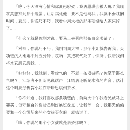
「哼，今天没有心情和你夏彤吵架，我唐思琪会被人甩？我现
在真想找到那个混蛋，让后踢死他，要不是他骂我，我就不会耽搁
时间，夏彤，你说巧不巧，我看中周大福的那条项链给人家买掉
了。」
「什么？就是你刚才说，要马上去买的那条白金项链？」
「对呀，你说巧不巧，我刚到周大福，那个小姐就告诉我，买
项链的人刚走不到五分钟，哎哟，真把我气死了，快呀，快帮我倒
杯水安慰安慰我。」
「好好好，我就倒，看你气的，不就一条项链吗？你至于那么
气吗？」江绍唐不但听见说话声，江绍唐还听见水流的声音，估计
这个叫夏彤售货小姐在帮唐思琪倒茶水。
「你不知道，我好喜欢那条项链的，前两天中午我看见就马上
要买，但守柜台的售货员刚好换班盘点，让我等一会，我那天偏偏
要和一个公司新来的小女孩买衣服，就错过了。」
「哦，你说的那个小女孩就是唐娇娜吗？」