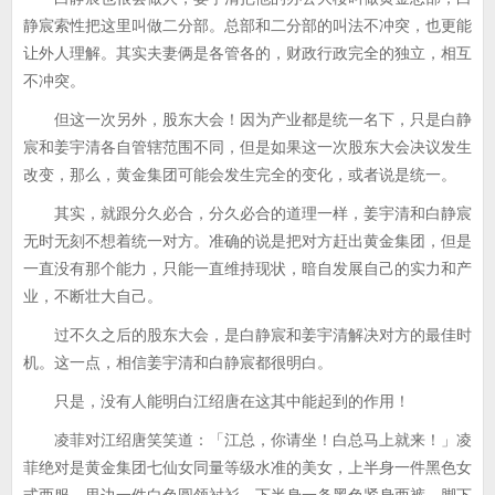
静宸索性把这里叫做二分部。总部和二分部的叫法不冲突，也更能
让外人理解。其实夫妻俩是各管各的，财政行政完全的独立，相互
不冲突。
但这一次另外，股东大会！因为产业都是统一名下，只是白静
宸和姜宇清各自管辖范围不同，但是如果这一次股东大会决议发生
改变，那么，黄金集团可能会发生完全的变化，或者说是统一。
其实，就跟分久必合，分久必合的道理一样，姜宇清和白静宸
无时无刻不想着统一对方。准确的说是把对方赶出黄金集团，但是
一直没有那个能力，只能一直维持现状，暗自发展自己的实力和产
业，不断壮大自己。
过不久之后的股东大会，是白静宸和姜宇清解决对方的最佳时
机。这一点，相信姜宇清和白静宸都很明白。
只是，没有人能明白江绍唐在这其中能起到的作用！
凌菲对江绍唐笑笑道：「江总，你请坐！白总马上就来！」凌
菲绝对是黄金集团七仙女同量等级水准的美女，上半身一件黑色女