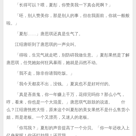
「长得可以？喂，夏彤，你赞美我一下真会死啊？」
「呸，别人赞美你，那是别人的事，但在我面前，你就一般般
啦。」
「夏彤……」唐思琪还真是生气了。
江绍唐听到了唐思琪的一声尖叫。
「得啦，生完气就走吧，别防碍我做生意。」夏彤果然是了解
唐思琪，任凭她如何狂风暴雨，她就是岿然不动。
「我不走，除非你请我吃饭。」
「我今天都卖不出，没钱。」夏岚也不是好对付的。
「真是吝啬鬼，你一年赚上千万，花得完吗你？那么小气，
哼，看来，你也是一个大混蛋。」唐思琪气鼓鼓的说道。 什
么？江绍唐恍然大悟，原来这个叫夏彤的美女果然不是什么售货小
姐，而是老板。一个又漂亮，又迷人的老板。
「你骂我？」夏彤的声音提高了一个分贝。「你一年还收入上
亿身家呢！你还打劫我！还骂我……」