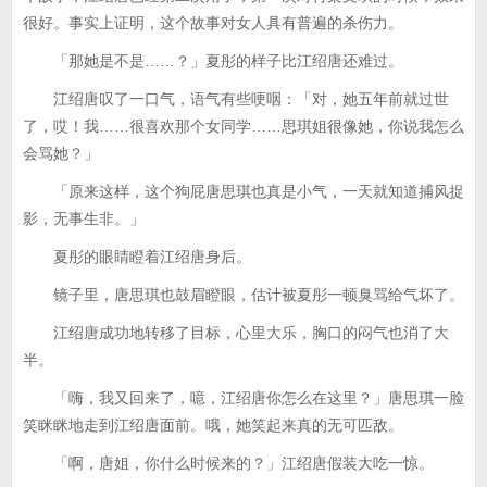
很好。事实上证明，这个故事对女人具有普遍的杀伤力。
「那她是不是……？」夏彤的样子比江绍唐还难过。
江绍唐叹了一口气，语气有些哽咽：「对，她五年前就过世
了，哎！我……很喜欢那个女同学……思琪姐很像她，你说我怎么
会骂她？」
「原来这样，这个狗屁唐思琪也真是小气，一天就知道捕风捉
影，无事生非。」
夏彤的眼睛瞪着江绍唐身后。
镜子里，唐思琪也鼓眉瞪眼，估计被夏彤一顿臭骂给气坏了。
江绍唐成功地转移了目标，心里大乐，胸口的闷气也消了大
半。
「嗨，我又回来了，噫，江绍唐你怎么在这里？」唐思琪一脸
笑眯眯地走到江绍唐面前。哦，她笑起来真的无可匹敌。
「啊，唐姐，你什么时候来的？」江绍唐假装大吃一惊。