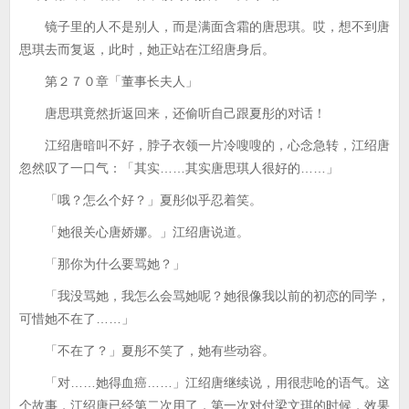
镜子里的人不是别人，而是满面含霜的唐思琪。哎，想不到唐
思琪去而复返，此时，她正站在江绍唐身后。
第２７０章「董事长夫人」
唐思琪竟然折返回来，还偷听自己跟夏彤的对话！
江绍唐暗叫不好，脖子衣领一片冷嗖嗖的，心念急转，江绍唐
忽然叹了一口气：「其实……其实唐思琪人很好的……」
「哦？怎么个好？」夏彤似乎忍着笑。
「她很关心唐娇娜。」江绍唐说道。
「那你为什么要骂她？」
「我没骂她，我怎么会骂她呢？她很像我以前的初恋的同学，
可惜她不在了……」
「不在了？」夏彤不笑了，她有些动容。
「对……她得血癌……」江绍唐继续说，用很悲呛的语气。这
个故事，江绍唐已经第二次用了，第一次对付梁文琪的时候，效果