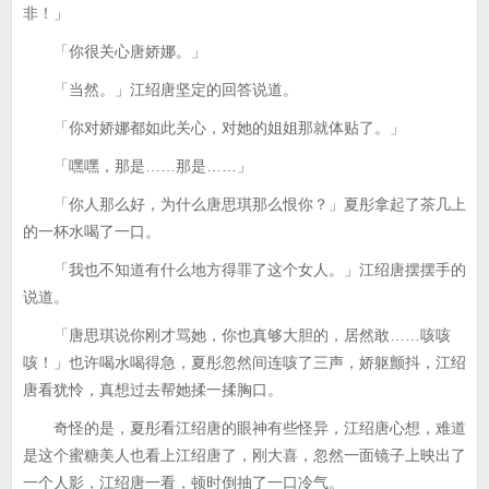
非！」
「你很关心唐娇娜。」
「当然。」江绍唐坚定的回答说道。
「你对娇娜都如此关心，对她的姐姐那就体贴了。」
「嘿嘿，那是……那是……」
「你人那么好，为什么唐思琪那么恨你？」夏彤拿起了茶几上
的一杯水喝了一口。
「我也不知道有什么地方得罪了这个女人。」江绍唐摆摆手的
说道。
「唐思琪说你刚才骂她，你也真够大胆的，居然敢……咳咳
咳！」也许喝水喝得急，夏彤忽然间连咳了三声，娇躯颤抖，江绍
唐看犹怜，真想过去帮她揉一揉胸口。
奇怪的是，夏彤看江绍唐的眼神有些怪异，江绍唐心想，难道
是这个蜜糖美人也看上江绍唐了，刚大喜，忽然一面镜子上映出了
一个人影，江绍唐一看，顿时倒抽了一口冷气。