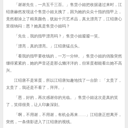
「谢谢先生，一共五千三百。」售货小姐把收据递过来时，江
绍唐赫然发现这个售货小姐太拽了，因为她的尖尖十指的指甲上，
竟然都涂上了精美颜色，犹如十只艺术品，真太漂亮了，江绍唐心
里很纳闷：恩？她真是售货小姐吗？
「先生，我的指甲漂亮吗？」售货小姐靥靥一笑。
「漂亮，真的漂亮。」江绍唐猛点头。
「看我的指甲要收钱的，一万一分钟。」售货小姐的俏脸突然
绷得紧紧的，她的声音还是那么懒洋洋的，但笨蛋都能看出她不高
兴。
江绍唐不是笨蛋，所以江绍唐知趣地找了一台阶：「太贵了，
太贵了，我还是不看了，拜拜。」
「恩，好的，再次感谢你的光临。」售货小姐这次是真的笑
了，笑得很美，让人印象深刻。
「啊，不用谢，不用谢，有机会再来……」江绍唐正想离开，
突然，一条倩影进入了江绍唐的视线。