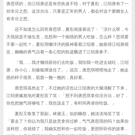
唐思琪的，但江绍唐还是有些执迷不悟，对于夏彤，江绍唐有了一
丝非分之想。这没办法，只要是正常的男人，都会对这个蜜糖女人
有非分之想。
还不知道怎么回答唐思琪，夏彤就接着说了：「没什么呀，今
天我就是不做生意，也想和一个痴情的男人吃饭，怎么样？思琪要
不要一起吃？」夏彤用懒洋洋的眼神看着江绍唐，她靠得江绍唐很
近，幽幽的香气沿着一条心型的轨迹飘进了江绍唐鼻子。
「我……我才懒得跟你们去吃饭，我怕我一吃进去就吐，江绍
唐，你小心，别被狐狸迷住了。」说完，唐思琪噔噔地走了，她走
路的样子很美，屁股一翘一翘的，真好看。
唐思琪虽然走了，不过她的话也让江绍唐的大脑清醒了下来，
江绍唐尴尬地对夏彤笑了笑：「想不到唐思琪拿你没办法，好了，
你也把她气得够呛了，我也该走了，有时间再请你吃饭。」
夏彤又恢复了那副」林黛玉」似的幽怨，她淡淡地笑了笑：
「要走了？你以为我只是故意拿你过桥，气气唐思琪的吗？如果你
这样想，你就错了，我确实想和你一起吃饭，更想听听你的故事，