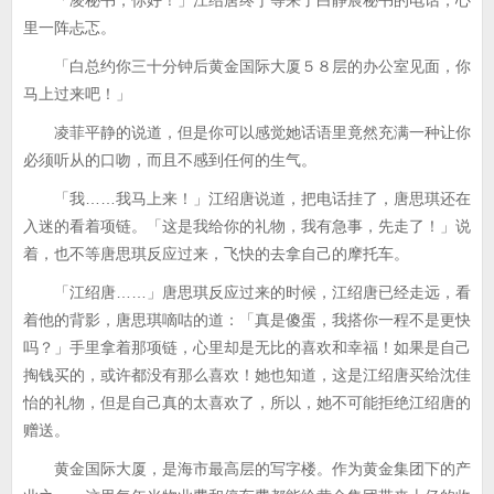
「凌秘书，你好！」江绍唐终于等来了白静宸秘书的电话，心
里一阵忐忑。
「白总约你三十分钟后黄金国际大厦５８层的办公室见面，你
马上过来吧！」
凌菲平静的说道，但是你可以感觉她话语里竟然充满一种让你
必须听从的口吻，而且不感到任何的生气。
「我……我马上来！」江绍唐说道，把电话挂了，唐思琪还在
入迷的看着项链。「这是我给你的礼物，我有急事，先走了！」说
着，也不等唐思琪反应过来，飞快的去拿自己的摩托车。
「江绍唐……」唐思琪反应过来的时候，江绍唐已经走远，看
着他的背影，唐思琪嘀咕的道：「真是傻蛋，我搭你一程不是更快
吗？」手里拿着那项链，心里却是无比的喜欢和幸福！如果是自己
掏钱买的，或许都没有那么喜欢！她也知道，这是江绍唐买给沈佳
怡的礼物，但是自己真的太喜欢了，所以，她不可能拒绝江绍唐的
赠送。
黄金国际大厦，是海市最高层的写字楼。作为黄金集团下的产