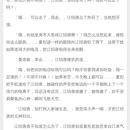
亮，其他人就不用说了，江绍唐，东西卖完了吗？现在可以走了
吗？」
「哦……可以走了，我走。」江绍唐点了炸药了，当然想开
溜。
「哦，你就是海市大英雄江绍唐啊！！我怎么没想起来，难怪
你这么眼熟……」夏彤谜一样的眼睛向江绍唐眨了两下，这两下犹
如两道强大的电流，把江绍唐电得全身发酥。
「夏老板，幸会……」江绍唐微笑的道。
「哦，你把你的电话给我可以吗？刚才你要我请你吃饭，我一
定请的！！不用不付账！！如果有空，今天晚上都可以……」夏彤
把手机递给了江绍唐，她磁性的声音把每说的一个字都附上了一个
强力的电离子，话还没有说完，江绍唐就傻了，被电傻了，好不容
易聚集的心神，瞬间飞散天空。
「江绍唐，别打扰人家做生意。」唐思琪大声一喝，才把江绍
唐的元神归位。
江绍唐真不知道怎么办了，江绍唐知道夏彤是故意拿自己来气