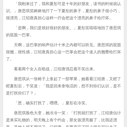
「我刚来过了，我和夏彤可是十年的好朋友，读书的时候就认
识。」唐思琪笑眯眯地拧了一下夏彤的鼻子，夏彤的鼻子很小巧，
很漂亮，江绍唐真担心这样一拧会把这个漂亮的鼻子给拧坏。
「是啊，我们是很好很好的朋友。」夏彤笑嘻嘻地拍了唐思琪
的屁股一巴掌。
天啊，这巴掌的响声估计十米之内都可以听见。唐思琪的屁股
很翘，很性感，江绍唐真担心这一巴掌会把这个迷人的翘臀给打坏
了。
看着两个女人在暗战，江绍唐强忍着不笑出来。
唐思琪从一张椅子上拿起了一部苹果，她看看江绍唐，又瞪了
瞪夏彤后，干笑道：「我是回来拿电话的，想不到你们认识，是不
是打扰你们了？」
「恩，确实打扰了，嘿嘿。」夏彤在冷笑。
唐思琪脸色大变，她冷冷一笑：「打扰就打扰了，江绍唐估计
是来买礼物的，明天晚上有个约会，那女孩漂亮极了，比我还漂