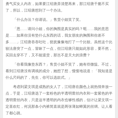
勇气买女人内衣，如果要江绍唐弄清楚再来，那江绍唐干脆不买
了，所以，江绍唐想到了一个办法。
「什么办法？你请说。」售货小姐笑了笑。
「恩……请问小姐，你的胸围是真实的吗？呃……我的意思
是……如果你没有垫什么东西的话，我女朋友的胸围和你差不
多……」江绍唐吞吞吐吐，犹犹豫豫地打了一个比较。虽然这个比
较法唐突了一点，冒昧了一点，但江绍唐只能如此形容，要不然，
买回去穿不了，又不能退货，那岂不是天大的浪费？
「你看我像垫东西？」售货小姐不笑了，她有些微愠。不过，
看到江绍唐没有调戏的成分，她想了想，慢慢地说道：「我知道是
什么尺码的了，先生，你可以选款式。」
考虑到梁文琪是成熟的女人了，江绍唐在颜色上就热情奔放一
点，于是，江绍唐选了一套粉色的半透明蕾丝内衣和一套紫色的半
透明蕾丝内衣，只是这半透明的内衣也够性感的，估计让梁文琪一
定喜欢红，何况那条小内裤简直就是两张薄如蝉翼的丝绸。让人看
了都心跳。