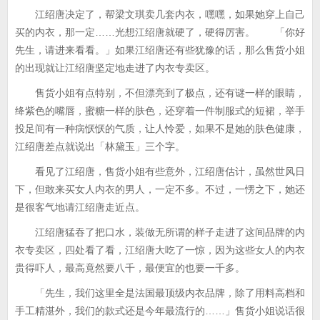
江绍唐决定了，帮梁文琪卖几套内衣，嘿嘿，如果她穿上自己
买的内衣，那一定……光想江绍唐就硬了，硬得厉害。 「你好
先生，请进来看看。」如果江绍唐还有些犹豫的话，那么售货小姐
的出现就让江绍唐坚定地走进了内衣专卖区。
售货小姐有点特别，不但漂亮到了极点，还有谜一样的眼睛，
绛紫色的嘴唇，蜜糖一样的肤色，还穿着一件制服式的短裙，举手
投足间有一种病恹恹的气质，让人怜爱，如果不是她的肤色健康，
江绍唐差点就说出「林黛玉」三个字。
看见了江绍唐，售货小姐有些意外，江绍唐估计，虽然世风日
下，但敢来买女人内衣的男人，一定不多。不过，一愣之下，她还
是很客气地请江绍唐走近点。
江绍唐猛吞了把口水，装做无所谓的样子走进了这间品牌的内
衣专卖区，四处看了看，江绍唐大吃了一惊，因为这些女人的内衣
贵得吓人，最高竟然要八千，最便宜的也要一千多。
「先生，我们这里全是法国最顶级内衣品牌，除了用料高档和
手工精湛外，我们的款式还是今年最流行的……」售货小姐说话很