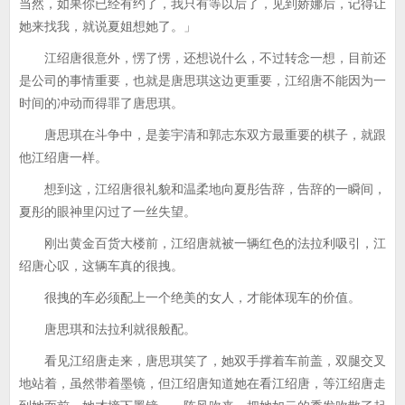
当然，如果你已经有约了，我只有等以后了，见到娇娜后，记得让
她来找我，就说夏姐想她了。」
江绍唐很意外，愣了愣，还想说什么，不过转念一想，目前还
是公司的事情重要，也就是唐思琪这边更重要，江绍唐不能因为一
时间的冲动而得罪了唐思琪。
唐思琪在斗争中，是姜宇清和郭志东双方最重要的棋子，就跟
他江绍唐一样。
想到这，江绍唐很礼貌和温柔地向夏彤告辞，告辞的一瞬间，
夏彤的眼神里闪过了一丝失望。
刚出黄金百货大楼前，江绍唐就被一辆红色的法拉利吸引，江
绍唐心叹，这辆车真的很拽。
很拽的车必须配上一个绝美的女人，才能体现车的价值。
唐思琪和法拉利就很般配。
看见江绍唐走来，唐思琪笑了，她双手撑着车前盖，双腿交叉
地站着，虽然带着墨镜，但江绍唐知道她在看江绍唐，等江绍唐走