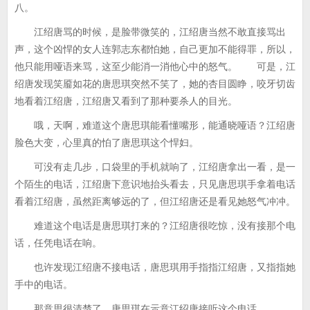
八。
江绍唐骂的时候，是脸带微笑的，江绍唐当然不敢直接骂出
声，这个凶悍的女人连郭志东都怕她，自己更加不能得罪，所以，
他只能用哑语来骂，这至少能消一消他心中的怒气。 可是，江
绍唐发现笑靥如花的唐思琪突然不笑了，她的杏目圆睁，咬牙切齿
地看着江绍唐，江绍唐又看到了那种要杀人的目光。
哦，天啊，难道这个唐思琪能看懂嘴形，能通晓哑语？江绍唐
脸色大变，心里真的怕了唐思琪这个悍妇。
可没有走几步，口袋里的手机就响了，江绍唐拿出一看，是一
个陌生的电话，江绍唐下意识地抬头看去，只见唐思琪手拿着电话
看着江绍唐，虽然距离够远的了，但江绍唐还是看见她怒气冲冲。
难道这个电话是唐思琪打来的？江绍唐很吃惊，没有接那个电
话，任凭电话在响。
也许发现江绍唐不接电话，唐思琪用手指指江绍唐，又指指她
手中的电话。
那意思很清楚了，唐思琪在示意江绍唐接听这个电话。