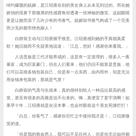
绰约朦胧的妩媚，是江绍唐在别的美女身上从未见到过的。而在她
娇俏的瑶鼻下那微厚的性感唇角却透著一丝神秘的微笑。这副眼睛
更是让她凭添了几许少有的书卷气。妩媚加书卷气构成了一个完美
而少见的都市绝色丽人！
白静宸主动与江绍唐握手致意。江绍唐感到她的手真细真柔
软！她沉稳而不失甜美地说道：「江总，您好！感谢你来看我。」
人说贵族是三代才能养成的，这是有一定道理的，很多人一夜
暴富，成为巨富豪门，但在人们看来，他们仍旧不能算是贵族，他
们可以花很多钱包装自己，但是有一点东西，由内而外，却是无法
用金钱来包装的，那就是气质！
白静宸的气质与生俱来，真的很特别给人一种品位甚高的感
觉，甚至有很多的高雅是说不出来的。嗨，真便宜了姜宇清啊！如
果早十年，江绍唐就是在没本事，也会对眼前这个美女死缠烂打！
「白总，你客气了，感谢你百忙之中接待我才是！」江绍唐微
笑的道。
「你是我的救命恩人，我可以不见任何人，但是你无论如何都