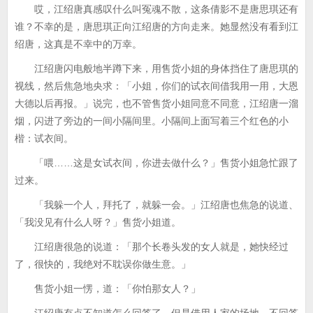
哎，江绍唐真感叹什么叫冤魂不散，这条倩影不是唐思琪还有
谁？不幸的是，唐思琪正向江绍唐的方向走来。她显然没有看到江
绍唐，这真是不幸中的万幸。
江绍唐闪电般地半蹲下来，用售货小姐的身体挡住了唐思琪的
视线，然后焦急地央求：「小姐，你们的试衣间借我用一用，大恩
大德以后再报。」说完，也不管售货小姐同意不同意，江绍唐一溜
烟，闪进了旁边的一间小隔间里。小隔间上面写着三个红色的小
楷：试衣间。
「喂……这是女试衣间，你进去做什么？」售货小姐急忙跟了
过来。
「我躲一个人，拜托了，就躲一会。」江绍唐也焦急的说道、
「我没见有什么人呀？」售货小姐道。
江绍唐很急的说道：「那个长卷头发的女人就是，她快经过
了，很快的，我绝对不耽误你做生意。」
售货小姐一愣，道：「你怕那女人？」