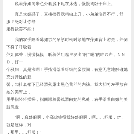
说着萍姐向米色外套脱下甩在床边，慢慢匍卧于床上。
真是太媚惑了，直接搞得我精虫上升，小弟弟涨得不行，舒
服？绝对让你舒
服得欲罢不能！
我的双手隔着薄如纱的吊衫时松时紧地在萍姐背上游走，并侧
下身子呼吸着
萍姐体香，慢慢抚摸，听着萍姐嘴里发出“啊”“嗯”的呻吟声，ＮＮ
Ｄ，好一
个骚妇，真是浪啊！手指滑落着纤细的蛮腰间，有意无意地触碰她
充分弹性的翘
臀，勾扯套裙下已经滑落露出黑色蕾丝的内裤。我大胆将左手放在
她的美臀上，
用手指轻轻揉搓，指间顺着臀线滑向她的私处，右手沿着白嫩的美
腿流走……
“啊，真舒服啊，小高你搞得我好舒服啊，啊……舒服，对，
就是这样，对
，那里……舒服！”