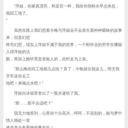
“萍姐，你家真漂亮，和皇宫一样，我给你倒杯水早点休息，
我回工地了。
”
虽然在路上我幻想着今晚与萍姐会不会发生着种种暧昧的故事
来，但是幻想
终究幻想，现实上萍姐不属于我的世界，一个刚毕业的穷学生哪能
入得萍姐的法
眼，再加上她毕竟是老板人的，此时走为上策。
“那么晚你回工地都几点啦？算了，今晚就住我这儿，明天我
开车送你去工
地吧！来喝点水吧！”
萍姐自冰箱里拿出了一瓶水递给了我。
“那……那不合适吧？”
我无力地答到，心里却十分高兴，呵呵，不说别的，能与梦中
情人独处一室
难道真会有香艳的事发生！