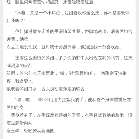
红，眼里闪烁着羞怯和媚惑，牙齿轻咬着红唇。
“不嘛，真是一个小坏蛋，姐姐喜欢你这么按，你不是喜欢萍
姐我吗？”
萍姐抓过放在床着的手深情望着我，娇嗔地说道。后来萍姐告
诉我，她第一
次去工地发现我，就对我十分感兴趣，也知道我十分喜欢她。
望着这么美艳的萍姐，多少次的梦中人出现在我的眼前，这充
满渴望的火烈
双唇，管它什么天南西北，“嗞，嗞”双唇相碰，一切甜密无法形
容，我贪婪地
吸取着萍姐口水，舌头搅动着萍姐的软舌。
“嗯，嗯……啊”萍姐用力拉紧我的手，使我整个身体重重压在
萍姐的身上
。我侧着身子，左手抚摩着萍姐的玉背，右手轻抚着她的脸庞，沿
着玉脖滑向两
座玉峰，轻轻撩动着画圈。