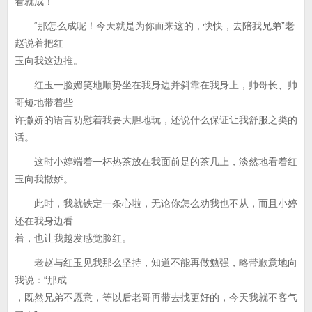
看就成！”
“那怎么成呢！今天就是为你而来这的，快快，去陪我兄弟”老
赵说着把红
玉向我这边推。
红玉一脸媚笑地顺势坐在我身边并斜靠在我身上，帅哥长、帅
哥短地带着些
许撒娇的语言劝慰着我要大胆地玩，还说什么保证让我舒服之类的
话。
这时小婷端着一杯热茶放在我面前是的茶几上，淡然地看着红
玉向我撒娇。
此时，我就铁定一条心啦，无论你怎么劝我也不从，而且小婷
还在我身边看
着，也让我越发感觉脸红。
老赵与红玉见我那么坚持，知道不能再做勉强，略带歉意地向
我说：“那成
，既然兄弟不愿意，等以后老哥再带去找更好的，今天我就不客气