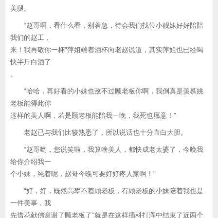
美腿。
“赵哥啊，看什么看，别着急，待会我们找位小靓妹好好陪陪
我们的赵工，
来！我再敬你一杯”萍姐端着酒杯向老赵说道，其实萍姐也已经喝
快半斤白酒了
。
“哈哈，再好看的小妹也敌不过顾老板你啊，我倒真是羡慕姚
老板能得此你
这样的美人啊，若是顾老板能陪我一晚，我死也愿意！”
老赵已与我们比较熟悉了，所以说话也十分直白大胆。
“赵哥哟，您说笑啦，我算啥美人，都快成老太婆了，今晚我
给你介绍我一
个小妹，纯着呢，赵哥今晚可要好好疼人家啊！”
“好，好，既然高攀不着顾老板，有顾老板的小妹陪着我也是
一件美事，我
先借花献佛谢谢了顾老板了”就是在这样插科打浑中结束了近两个