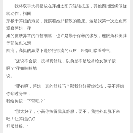
我将双手大拇指放在萍姐太阳穴轻轻按压，其他四指围绕做旋
转动作，指间
穿梭于萍姐的秀发，抚摸着她那精致的脸庞。这是我第一次近距离
观察萍姐，萍
姐的皮肤异常的白皙细腻，也许是勤于保养的缘故，连眼角和美脖
等部位也光滑
圆润，高挺的鼻梁下是娇艳欲滴的双唇，轻微吐喽着香气。
“还说不会按，按得真舒服，以前是不是经常给女孩子按
啊？”萍姐喃喃地
说。
“哪有啊，萍姐，真的舒服吗？那我好好帮你按按，要不萍姐
你翻过身来，
我给你按一下背吧？”
“那太好了，小高你按得我真舒服，要不，我把外套脱下来
吧！让萍姐好好
舒服舒服。”