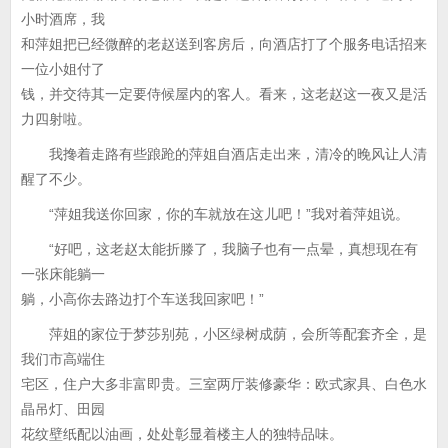
小时酒席，我
和萍姐把已经微醉的老赵送到客房后，向酒店打了个服务电话招来
一位小姐付了
钱，并交待其一定要侍候屋内的客人。看来，这老赵这一夜又是活
力四射啦。
我搀着走路有些踉跄的萍姐自酒店走出来，清冷的晚风让人清
醒了不少。
“萍姐我送你回家，你的车就放在这儿吧！”我对着萍姐说。
“好吧，这老赵太能折滕了，我脑子也有一点晕，真想现在有
一张床能躺一
躺，小高你去路边打个车送我回家吧！”
萍姐的家位于梦莎别苑，小区绿树成荫，会所等配套齐全，是
我们市高端住
宅区，住户大多非富即贵。三室两厅装修豪华：欧式家具、白色水
晶吊灯、田园
花纹壁纸配以油画，处处彰显着楼主人的独特品味。