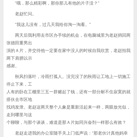
“哦，那么精彩啊，那你那儿有他的片子没？”
老赵忙问。
“我这儿没有，过几天我给你淘一淘看。”
两天后我利用去市区办手续的机会，在电脑城里为老赵捎回两
张德田重男出
演的Ａ片，并交待他一定要在家中没人的时候自我欣赏，老赵拍我
两下肩膀以示
感谢。
秋风扫落叶，冷雨打孤人。没完没了的秋雨让工地上一切施工
停止下来，工
人有的卧在工棚里三五一群赌起了钱，还有一部分耐不住寂寞的就
搭伙去市区地
找鸡发泄。老赵这两天整个人象是重新活起来一样，两眼放光似，
走到哪里与这
个聊聊，与那个谈谈，难道是那Ａ片如同兴奋剂一样那么有效？
老赵走进我的办公室随手关上门低声说：“那老伙计真他妈幸