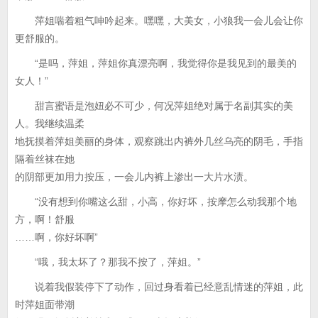
萍姐喘着粗气呻吟起来。嘿嘿，大美女，小狼我一会儿会让你
更舒服的。
“是吗，萍姐，萍姐你真漂亮啊，我觉得你是我见到的最美的
女人！”
甜言蜜语是泡妞必不可少，何况萍姐绝对属于名副其实的美
人。我继续温柔
地抚摸着萍姐美丽的身体，观察跳出内裤外几丝乌亮的阴毛，手指
隔着丝袜在她
的阴部更加用力按压，一会儿内裤上渗出一大片水渍。
“没有想到你嘴这么甜，小高，你好坏，按摩怎么动我那个地
方，啊！舒服
……啊，你好坏啊”
“哦，我太坏了？那我不按了，萍姐。”
说着我假装停下了动作，回过身看着已经意乱情迷的萍姐，此
时萍姐面带潮