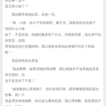
状态啊！是不
是又想小妹了？”
我试图开着他玩笑，逗他一乐。
“唉，小高，你小子年轻聪明，脑子活，我挺喜欢你这孩子。
别说什么小妹
妹了，不蛮你说，你姨好象发现了什么，对我管得紧，说出来不怕
你笑话，连我
零花钱也实行定额控制，我口袋里全部加起来都不到五十块钱，
唉！”
老赵依然低头答道。
“就这事啊，缺零花钱给我说啊，我们老板对于这茶钱还是有
所关照的，你
这不是见外了不是！”
“姚老板的心意我领了，你们对我不错，那些事都是我应该办
的事，我一个
老监理没有啥能耐，你们这么看得起我，我心理有数。其实我也不