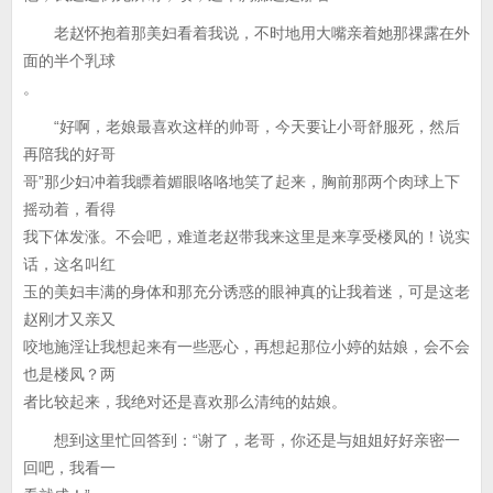
老赵怀抱着那美妇看着我说，不时地用大嘴亲着她那祼露在外
面的半个乳球
。
“好啊，老娘最喜欢这样的帅哥，今天要让小哥舒服死，然后
再陪我的好哥
哥”那少妇冲着我瞟着媚眼咯咯地笑了起来，胸前那两个肉球上下
摇动着，看得
我下体发涨。不会吧，难道老赵带我来这里是来享受楼凤的！说实
话，这名叫红
玉的美妇丰满的身体和那充分诱惑的眼神真的让我着迷，可是这老
赵刚才又亲又
咬地施淫让我想起来有一些恶心，再想起那位小婷的姑娘，会不会
也是楼凤？两
者比较起来，我绝对还是喜欢那么清纯的姑娘。
想到这里忙回答到：“谢了，老哥，你还是与姐姐好好亲密一
回吧，我看一