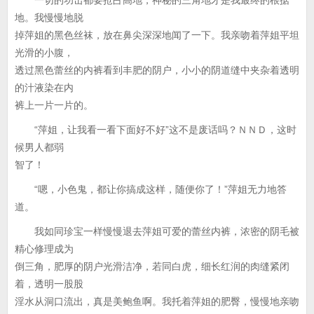
一切的功击都要抢占高地，神秘的三角地才是我最终的根据
地。我慢慢地脱
掉萍姐的黑色丝袜，放在鼻尖深深地闻了一下。我亲吻着萍姐平坦
光滑的小腹，
透过黑色蕾丝的内裤看到丰肥的阴户，小小的阴道缝中夹杂着透明
的汁液染在内
裤上一片一片的。
“萍姐，让我看一看下面好不好”这不是废话吗？ＮＮＤ，这时
候男人都弱
智了！
“嗯，小色鬼，都让你搞成这样，随便你了！”萍姐无力地答
道。
我如同珍宝一样慢慢退去萍姐可爱的蕾丝内裤，浓密的阴毛被
精心修理成为
倒三角，肥厚的阴户光滑洁净，若同白虎，细长红润的肉缝紧闭
着，透明一股股
淫水从洞口流出，真是美鲍鱼啊。我托着萍姐的肥臀，慢慢地亲吻