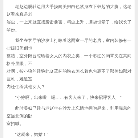
老赵边脱靯边用大手摸向美妇白色紧身衣下鼓起的大胸，这老
赵看来真是老
淫虫，一上来就直接袭击要害，精虫上升，脑袋也晕了，给我长了
辈份。
我坐在客厅的沙发上打晾着这两室一厅的老房，室内装修有一
些破旧但倒也
整洁，室外阳台晾晒着女人的内衣之类，一个枣红的胸罩夹在其间
格外显眼，不
对啊，按小狼的经验此Ｂ罩杯的胸衣怎么着也包裹不了那美妇那对
巨乳，难道室
内还住着其他女人？
“小婷啊，出来啦，嗯……有客人来了，快来招呼客人！”
此时美妇已经与老赵坐在沙发上忘情地拥吻起来，利用喘息的
空当北侧的卧
室招喊。
“这就来，姑姑！”