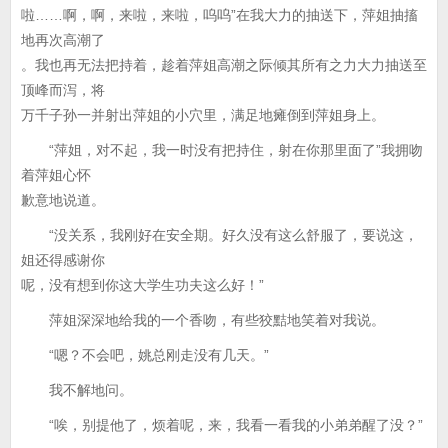
啦……啊，啊，来啦，来啦，呜呜”在我大力的抽送下，萍姐抽搐
地再次高潮了
。我也再无法把持着，趁着萍姐高潮之际倾其所有之力大力抽送至
顶峰而泻，将
万千子孙一并射出萍姐的小穴里，满足地瘫倒到萍姐身上。
“萍姐，对不起，我一时没有把持住，射在你那里面了”我拥吻
着萍姐心怀
歉意地说道。
“没关系，我刚好在安全期。好久没有这么舒服了，要说这，
姐还得感谢你
呢，没有想到你这大学生功夫这么好！”
萍姐深深地给我的一个香吻，有些狡黠地笑着对我说。
“嗯？不会吧，姚总刚走没有几天。”
我不解地问。
“唉，别提他了，烦着呢，来，我看一看我的小弟弟醒了没？”