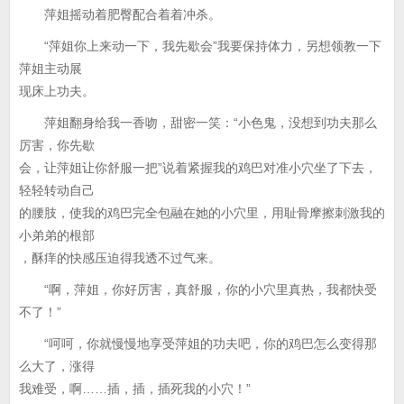
萍姐摇动着肥臀配合着着冲杀。
“萍姐你上来动一下，我先歇会”我要保持体力，另想领教一下
萍姐主动展
现床上功夫。
萍姐翻身给我一香吻，甜密一笑：“小色鬼，没想到功夫那么
厉害，你先歇
会，让萍姐让你舒服一把”说着紧握我的鸡巴对准小穴坐了下去，
轻轻转动自己
的腰肢，使我的鸡巴完全包融在她的小穴里，用耻骨摩擦刺激我的
小弟弟的根部
，酥痒的快感压迫得我透不过气来。
“啊，萍姐，你好厉害，真舒服，你的小穴里真热，我都快受
不了！”
“呵呵，你就慢慢地享受萍姐的功夫吧，你的鸡巴怎么变得那
么大了，涨得
我难受，啊……插，插，插死我的小穴！”