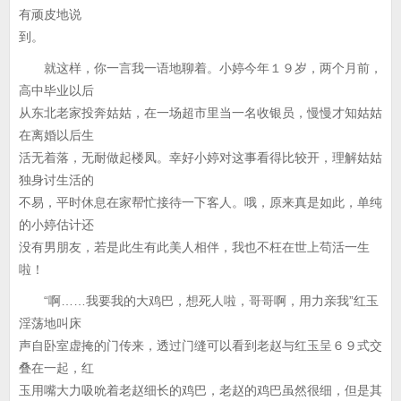
有顽皮地说
到。
就这样，你一言我一语地聊着。小婷今年１９岁，两个月前，
高中毕业以后
从东北老家投奔姑姑，在一场超市里当一名收银员，慢慢才知姑姑
在离婚以后生
活无着落，无耐做起楼凤。幸好小婷对这事看得比较开，理解姑姑
独身讨生活的
不易，平时休息在家帮忙接待一下客人。哦，原来真是如此，单纯
的小婷估计还
没有男朋友，若是此生有此美人相伴，我也不枉在世上苟活一生
啦！
“啊……我要我的大鸡巴，想死人啦，哥哥啊，用力亲我”红玉
淫荡地叫床
声自卧室虚掩的门传来，透过门缝可以看到老赵与红玉呈６９式交
叠在一起，红
玉用嘴大力吸吮着老赵细长的鸡巴，老赵的鸡巴虽然很细，但是其