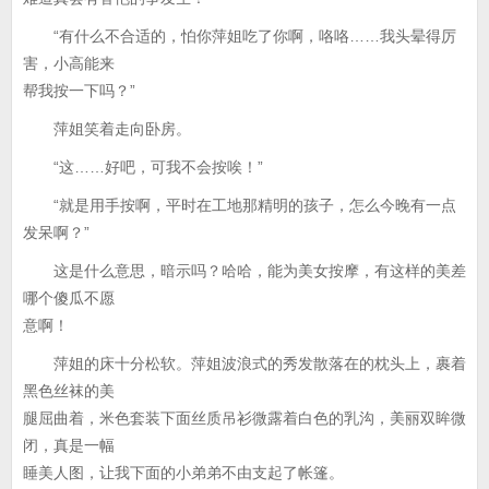
“有什么不合适的，怕你萍姐吃了你啊，咯咯……我头晕得厉
害，小高能来
帮我按一下吗？”
萍姐笑着走向卧房。
“这……好吧，可我不会按唉！”
“就是用手按啊，平时在工地那精明的孩子，怎么今晚有一点
发呆啊？”
这是什么意思，暗示吗？哈哈，能为美女按摩，有这样的美差
哪个傻瓜不愿
意啊！
萍姐的床十分松软。萍姐波浪式的秀发散落在的枕头上，裹着
黑色丝袜的美
腿屈曲着，米色套装下面丝质吊衫微露着白色的乳沟，美丽双眸微
闭，真是一幅
睡美人图，让我下面的小弟弟不由支起了帐篷。