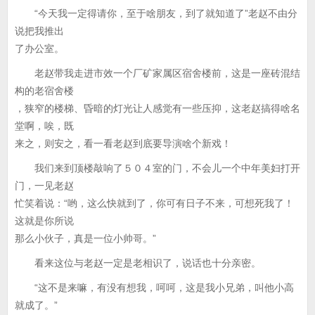
“今天我一定得请你，至于啥朋友，到了就知道了”老赵不由分
说把我推出
了办公室。
老赵带我走进市效一个厂矿家属区宿舍楼前，这是一座砖混结
构的老宿舍楼
，狭窄的楼梯、昏暗的灯光让人感觉有一些压抑，这老赵搞得啥名
堂啊，唉，既
来之，则安之，看一看老赵到底要导演啥个新戏！
我们来到顶楼敲响了５０４室的门，不会儿一个中年美妇打开
门，一见老赵
忙笑着说：“哟，这么快就到了，你可有日子不来，可想死我了！
这就是你所说
那么小伙子，真是一位小帅哥。”
看来这位与老赵一定是老相识了，说话也十分亲密。
“这不是来嘛，有没有想我，呵呵，这是我小兄弟，叫他小高
就成了。”