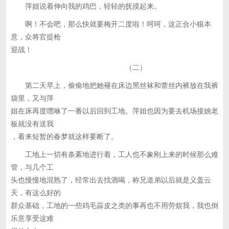
萍姐说着伸向我的鸡巴，轻轻的抚摸起来。
啊！不会吧，那么快就要梅开二度啦！呵呵，这正合小狼本
意，众将官提枪
迎战！
（二）
第二天早上，偷偷地把她褪在床边黑丝袜和蕾丝内裤放在我裤
袋里，又与萍
姐在床再度嘿咻了一番以后回到工地。萍姐也因为要去机场接姚老
板就没有送我
，看来短暂的春梦就这样要断了。
工地上一切有条紊地进行着，工人也不象刚上来的时候那么难
管，与几个工
头也慢慢地混熟了，经常出去找酒喝，称兄道弟以后就是义盖云
天，有这么好的
群众基础，工地的一些鸡毛蒜皮之类的事再也不用劳烦我，我也倒
乐意享受这难