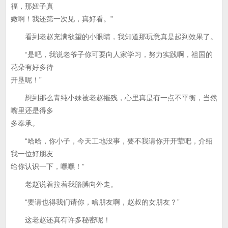
福，那妞子真
嫩啊！我还第一次见，真好看。”
看到老赵充满欲望的小眼睛，我知道那玩意真是起到效果了。
“是吧，我说老爷子你可要向人家学习，努力实践啊，祖国的
花朵有好多待
开垦呢！”
想到那么青纯小妹被老赵摧残，心里真是有一点不平衡，当然
嘴里还是得多
多奉承。
“哈哈，你小子，今天工地没事，要不我请你开开荤吧，介绍
我一位好朋友
给你认识一下，嘿嘿！”
老赵说着拉着我胳膊向外走。
“要请也得我们请你，啥朋友啊，赵叔的女朋友？”
这老赵还真有许多秘密呢！