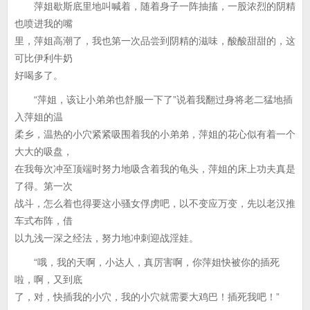
萍姐歇斯底里地叫喊着，随着身子一阵抽搐，一股浓烈的阴精
也喷进我的嘴
里，萍姐高潮了，我也第一次品尝到阴精的滋味，酸酸甜甜的，这
可比伊利牛奶
好喝多了。
“萍姐，该让小弟弟也舒服一下了”说着我翻过身将老二猛地插
入萍姐的温
柔乡，温热的小穴紧紧吸围着我的小弟弟，萍姐的花心似有着一个
大大的吸盘，
在我每次冲至顶端时努力地吸含着我的龟头，萍姐的床上功夫真是
了得。第一次
战斗，怎么着也得要这小骚女俘虏吧，以不变应万变，先以老汉推
车式布阵，借
以九浅一深之经法，努力地冲刺迎战淫娃。
“哦，我的天啊，小达人，真厉害啊，你萍姐快被你的插死
啦，啊，又到底
了，对，快插我的小穴，我的小穴就需要大鸡巴！插死我吧！”