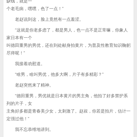
缺钱，就是一
个老毛病，嘿嘿，色了一点！”
老赵说到这，脸上竟然有一点羞涩。
“这就是你老多虑了，都是男人，色一点不是正常嘛，你象人
家日本有一个
叫德田重男的男优，还在到处献身拍黄片，为普及性教育知识鞠躬
尽瘁呢！”
我接着劝慰道。
“啥男，啥叫男优，他多大啊，片子有多精彩？”
老赵突然来了精神。
“德田重男，男优就是日本黄片的男主角，他拍了好多禁护系
列的片子，女
主角好多都是青春美少女，太刺激了。赵叔，你若是拍片，估计一
定强过他！”
我不忘恭维地讲到。