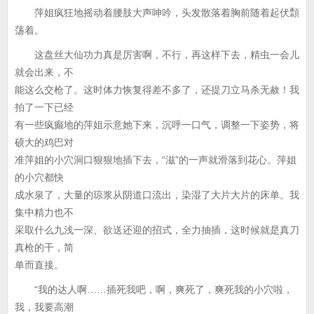
萍姐疯狂地摇动着腰肢大声呻吟，头发散落着胸前随着起伏顠
荡着。
这盘丝大仙功力真是厉害啊，不行，再这样下去，精虫一会儿
就会出来，不
能这么交枪了。这时体力恢复得差不多了，还提刀立马杀无赦！我
拍了一下已经
有一些疯癫地的萍姐示意她下来，沉呼一口气，调整一下姿势，将
硕大的鸡巴对
准萍姐的小穴洞口狠狠地插下去，“滋”的一声就滑落到花心。萍姐
的小穴都快
成水泉了，大量的琼浆从阴道口流出，染湿了大片大片的床单。我
集中精力也不
采取什么九浅一深、欲送还迎的招式，全力抽插，这时候就是真刀
真枪的干，简
单而直接。
“我的达人啊……插死我吧，啊，爽死了，爽死我的小穴啦，
我，我要高潮