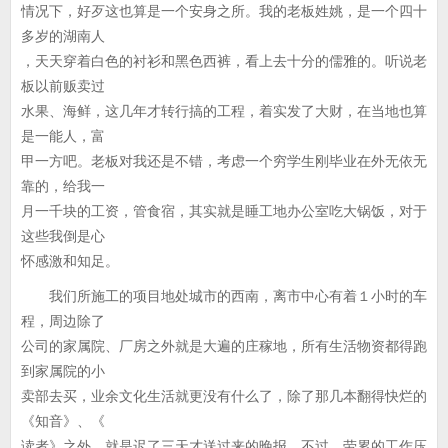
情况下，好歹这也算是一个安身之所。我的老板姓姚，是一个四十
多岁的湖南人
，天天穿着白色的衬衫和黑色西裤，看上去十分的儒雅的。听说老
板以前贩卖过
水果、海鲜，这几年才转行搞的工程，着实发了大财，在当地也算
是一能人，富
甲一方吧。老板对我还是不错，考虑一个穷学生刚毕业在外无依无
靠的，给我一
月一千块的工资，管食宿，其实就是睡工地办公室吃大锅饭，对于
这些我倒是心
怀感激和知足。
我们所施工的项目地处城市的西南，离市中心有着１小时的车
程，周边除了
公司的家属院、厂房之外就是大遍的庄稼地，所有生活物资都得跑
到家属院的小
卖部去买，业余文化生活就更没有什么了，除了那几本翻得快烂的
《知音》、《
读者》之外，就是迟了三天才送过来的晚报。不过，劳累的工作压