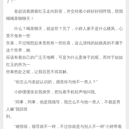
了！”
老赵说着拥着红玉走向卧室，并交待着小婷好好招呼我，陪我
喝喝茶聊聊天！
什么？喝茶聊天，就这些？完了，小婷人家不是什么楼凤，心
里不免有一些
失落，不过细想起来竟然有一些欣喜，这么清纯的姑娘真的不属于
这个世界，她
应该有着自己的广泛天地啊，可是为什么委身于此呢，而对于姑姑
红玉的所为一
些泰然处之呢，让我百思不得其解。
“你怎么与老赵认识的，感觉你与他不一类人？”
小婷缓缓坐在我身旁，把玩着手机轻声地问我。
“同事，同事，他是我领导，我怎么不与他一类人，不都是男
人嘛”我回答
到。
“难怪啦，领导就不一样，不过你就是与别人不一样”小婷带着