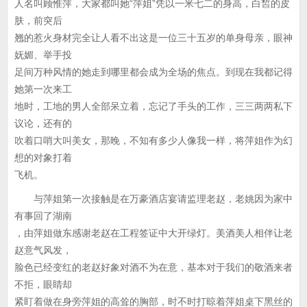
人名叫顾惟萍，大家都叫她“萍姐”凭以一米七二的身高，白皙的皮
肤，前突后
翘的惹火身材完全让人看不出这是一位三十五岁的单身母亲，眼神
妩媚、举手投
足间万种风情的她走到哪里都会成为全场的焦点。到现在我都记得
她第一次来工
地时，工地的男人全部呆立着，忘记了手头的工作，三三两两私下
议论，还有的
吹着口哨大叫美女，那晚，不知有多少人像我一样，将萍姐作为幻
想的对象打着
飞机。
与萍姐第一次接触是在万豪酒店宴请监理老赵，老姚因为家中
有事回了湖南
，由萍姐做东感谢老赵在工程签证中大开绿灯。美酒美人相伴让老
赵意气风发，
脸色已经变红的老赵好象对酒不为在意，基本对于我们的敬酒来者
不拒，眼睛却
紧盯着做在身旁萍姐的高耸的胸部，时不时打晾着萍姐桌下黑丝的