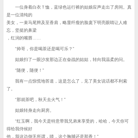
一位身着白衣Ｔ恤，蓝绿色运行裤的姑娘应声走出了房间。真
是一位清纯的
美女，一束马尾辫及至香肩，略显纤瘦的脸庞下明亮眼睛让人难
忘，坚挺的鼻梁
，红润的嘴唇……
“帅哥，你是喝茶还是喝可乐？”
姑娘扫了一眼沙发那边正在奋战的姑姑，转向我温柔的问。
“随便，随便！”
我有一点惊慌地答道，这是怎么了，见了美女说话都不利索
了。
“那就茶吧，秋天去火气！”
姑娘转身走向厨房。
“红玉啊，我今天是特意带我兄弟来享受的，哈哈，今天你可
得给我侍候好
他，我这边倒无所谓，啧，这个胸脯还是那香！”