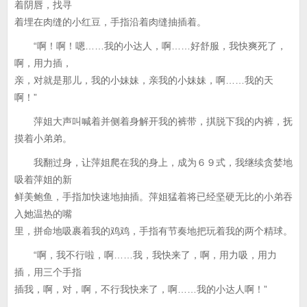
着阴唇，找寻
着埋在肉缝的小红豆，手指沿着肉缝抽插着。
“啊！啊！嗯……我的小达人，啊……好舒服，我快爽死了，
啊，用力插，
亲，对就是那儿，我的小妹妹，亲我的小妹妹，啊……我的天
啊！”
萍姐大声叫喊着并侧着身解开我的裤带，掑脱下我的内裤，抚
摸着小弟弟。
我翻过身，让萍姐爬在我的身上，成为６９式，我继续贪婪地
吸着萍姐的新
鲜美鲍鱼，手指加快速地抽插。萍姐猛着将已经坚硬无比的小弟吞
入她温热的嘴
里，拼命地吸裹着我的鸡鸡，手指有节奏地把玩着我的两个精球。
“啊，我不行啦，啊……我，我快来了，啊，用力吸，用力
插，用三个手指
插我，啊，对，啊，不行我快来了，啊……我的小达人啊！”