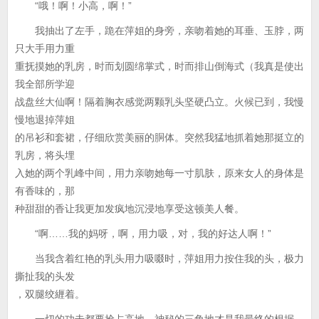
“哦！啊！小高，啊！”
我抽出了左手，跪在萍姐的身旁，亲吻着她的耳垂、玉脖，两
只大手用力重
重抚摸她的乳房，时而划圆绵掌式，时而排山倒海式（我真是使出
我全部所学迎
战盘丝大仙啊！隔着胸衣感觉两颗乳头坚硬凸立。火候已到，我慢
慢地退掉萍姐
的吊衫和套裙，仔细欣赏美丽的胴体。突然我猛地抓着她那挺立的
乳房，将头埋
入她的两个乳峰中间，用力亲吻她每一寸肌肤，原来女人的身体是
有香味的，那
种甜甜的香让我更加发疯地沉浸地享受这顿美人餐。
“啊……我的妈呀，啊，用力吸，对，我的好达人啊！”
当我含着红艳的乳头用力吸啜时，萍姐用力按住我的头，极力
撕扯我的头发
，双腿绞緾着。