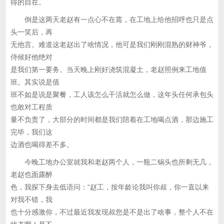
得的自在。
倒是这两天老赵有一点心不在蔫，在工地上给他招呼也只是点
头一笑后，再
无他言。难道这老赵出了啥情况，他可是我们刚刚混熟的财神爷，
侍候好他绝对
是我们第一要务。当天晚上刚好浇筑混凝土，老赵照例来工地值
班。其实说是值
班不如是说是聚餐，工人该怎么干活就怎么做，这年头任何承包头
也敢对工程质
量不负责了，大部分的时间都是我们陪着在工地喝点酒，那边施工
完毕，我们这
边酒也喝得差不多。
今晚工地办公室就我和老赵两个人，一瓶二锅头也所剩无几，
老赵也面露醉
色，我探下身去低语问：“赵工，按年龄论我叫你叔，你一直以来
对我不错，我
也十分感激你，不过最近我发现叔您是不是出了啥事，整个人不在